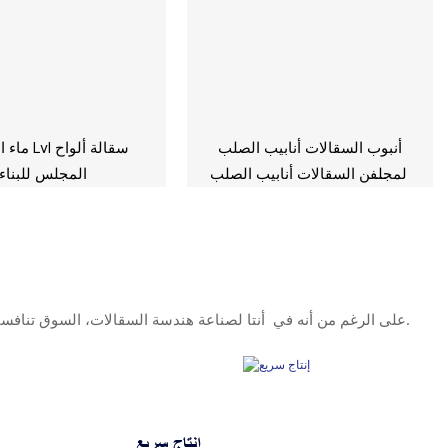
أنبوب السقالات أنابيب الصلب
ماء الصنوبر
المجلفن السقالات أنابيب الصلب
المجلس للبناء
الجلفان بالغمس الساخن للبناء
على الرغم من أنه في أنتا لصناعة هندسة السقالات، السوق تنافسي، وما زلنا نحصل على التطوير المستمر. ولا يرجع ذلك فقط إلى تميز منتجاتنا وخدماتنا وموظفينا، ولكن أيضًا إلى قيمتنا والتزامنا تجاه العملاء.
إنتاج سريع