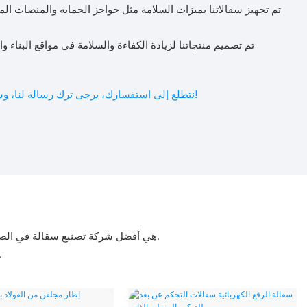
نتطلع إلى استفسارك، يرجى ترك رسالة لنا، وسوف نتصل بك في أقرب وقت ممكن!
Anta Scaffolding هي أفضل شركة تصنيع سقالة في الصين ، متخصصة في تصميم أنظمة السقالات المناسبة لمختلف الصناعات ومتطلبات المشروع.
يتم اختبار كل منتج بدقة للت