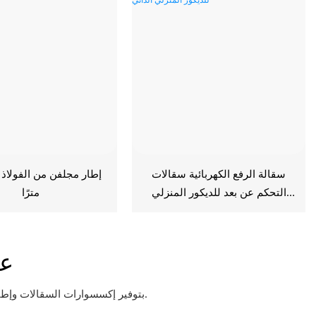
سقالة الرفع الكهربائية سقالات
التحكم عن بعد للديكور المنزلي
مترًا
الذاتي
ع
تلتزم Anta Scaffolding بتوفير إكسسوارات السقالات وإطارات السقالات وقطع السقالات وملحقاتها بأعلى جودة وبأسعار تنافسية في السوق.