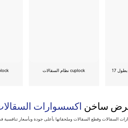
إطار مجلفن من الفولاذ بطول 17
نظام السقالات cuplock
نظام السقالا
رض ساخن
اكسسوارات السقالا