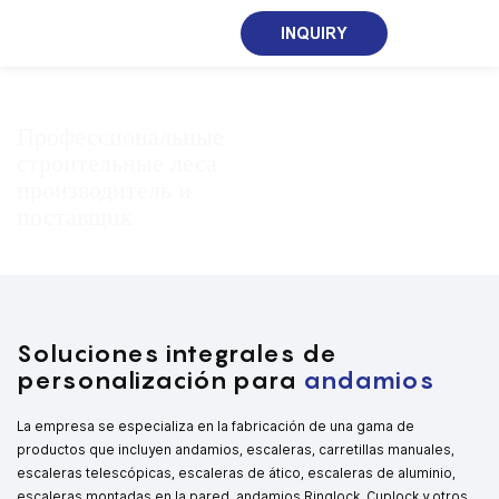
INQUIRY
Профессиональные
строительные леса
производитель и
поставщик
Soluciones integrales de
personalización para
andamios
La empresa se especializa en la fabricación de una gama de
productos que incluyen andamios, escaleras, carretillas manuales,
escaleras telescópicas, escaleras de ático, escaleras de aluminio,
escaleras montadas en la pared, andamios Ringlock, Cuplock y otros