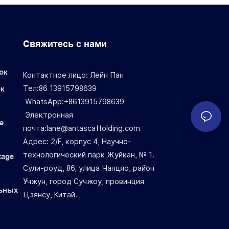
Свяжитесь с нами
ок
Контактное лицо: Лейн Пан
Тел:86 13915798639
ок
WhatsApp:+8613915798639
Электронная
е
почта:lane@antascaffolding.com
Адрес: 2/F, корпус 4, Научно-
технологический парк Жуйкан, № 1.
tage
Сули-роуд, 86, улица Чанцяо, район
Учжун, город Сучжоу, провинция
льных
Цзянсу, Китай.