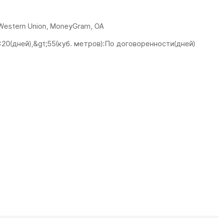
, Western Union, MoneyGram, OA
:20(дней),&gt;55(куб. метров):По договоренности(дней)