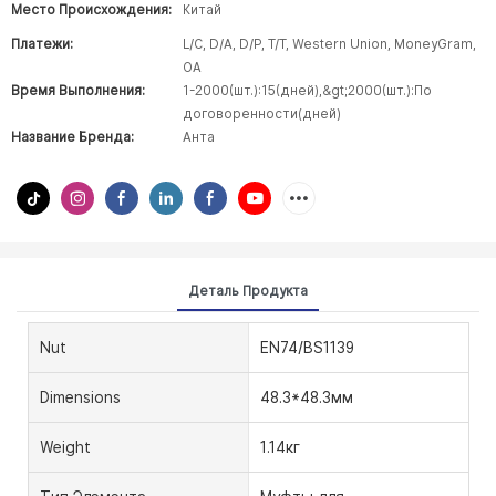
Место Происхождения:
Китай
Платежи:
L/C, D/A, D/P, T/T, Western Union, MoneyGram,
OA
Время Выполнения:
1-2000(шт.):15(дней),&gt;2000(шт.):По
договоренности(дней)
Название Бренда:
Анта
Деталь Продукта
Nut
EN74/BS1139
Dimensions
48.3*48.3мм
Weight
1.14кг