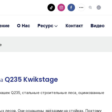
ение
О Нас
Ресурс
Контакт
Видео
e
еса Q235 Kwikstage
 чашек Q235, стальные строительные леса, оцинкованные
ых лесов. Они оснащены звёздами на стойках. Поэтому