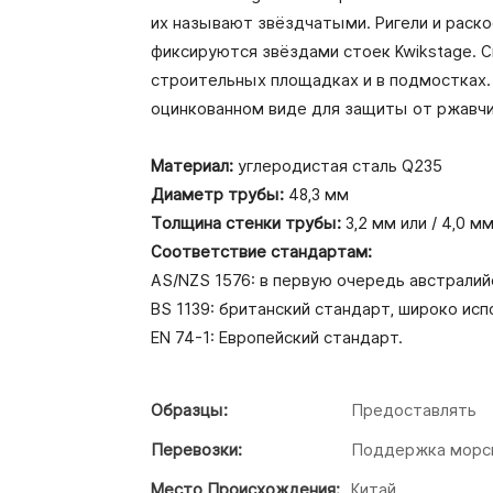
их называют звёздчатыми. Ригели и раск
фиксируются звёздами стоек Kwikstage. 
строительных площадках и в подмостках.
оцинкованном виде для защиты от ржавч
Материал:
углеродистая сталь Q235
Диаметр трубы:
48,3 мм
Толщина стенки трубы:
3,2 мм или / 4,0 м
Соответствие стандартам:
AS/NZS 1576: в первую очередь австралий
BS 1139: британский стандарт, широко ис
EN 74-1: Европейский стандарт.
Образцы:
Предоставлять
Перевозки:
Поддержка морск
Место Происхождения:
Китай