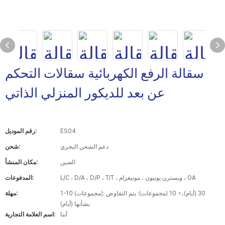
سقالة الرفع الكهربائية سقالات التحكم
عن بعد للديكور المنزلي الذاتي
ES04
رقم الموديل:
دعم الشحن البحري
شحن:
الصين
مكان المنشأ:
L/C ، D/A ، D/P ، T/T ، ويسترن يونيون ، مونيغرام ، OA
المدفوعات:
1-10 (مجموعات): 30 (أيام)،> 10 (مجموعات): يتم التفاوض
مهلة:
بشأنها (أيام)
أنتا
اسم العلامة التجارية: