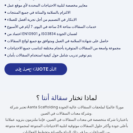
• معايير مخصصة لتلبية الاحتياجات المحددة لأي موقع عمل
• الالتزام بالسلامة والمتانة في جميع المنتجات
• الابتكار في التصميم من أجل تجربة أفضل للعملاء
• خدمات السقالات متاحة 24 ساعة في اليوم، 7 أيام في الأسبوع
• اعتماد من EN10901 و ISO3834 لضمان الجودة
• حاصل على شهادة السلامة في العمل ومتوافق مع جميع لوائح السقالات
• مجموعة واسعة من السقالات المتوفرة بأحجام مختلفة لتناسب جميع الاحتياجات
• يتم توفير تدريب شامل حول كيفية استخدام السقالات بأمان
احصل على GUOTE الآن!
لماذا تختار
سقالة أنتا
؟
تعتبر شركة Aanta Scaffolding موردًا عالميًا لملحقات السقالات عالية الجودة
وشركة معدات السقالات في الصين.
باعتبارنا شركة متخصصة في معدات السقالات في الصين، فإننا ملتزمون بتزويد عملائنا
بأعلى جودة وأكثر حلول السقالات موثوقية لتلبية الاحتياجات المتنوعة لمجموعة متنوعة
من الصناعات، بما في ذلك البناء والصيانة وتخطيط الفعاليات.