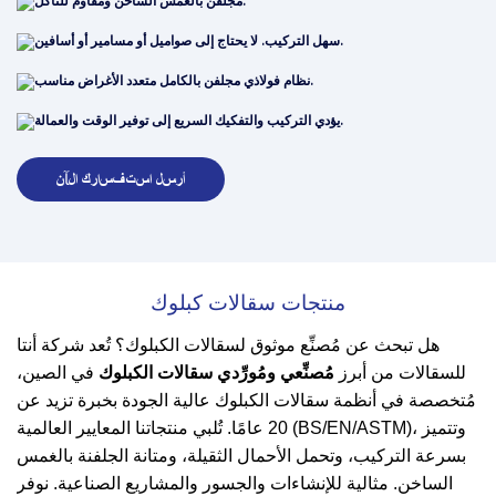
مجلفن بالغمس الساخن ومقاوم للتآكل.
سهل التركيب. لا يحتاج إلى صواميل أو مسامير أو أسافين.
نظام فولاذي مجلفن بالكامل متعدد الأغراض مناسب.
يؤدي التركيب والتفكيك السريع إلى توفير الوقت والعمالة.
أرسل استفسارك الآن
منتجات سقالات كبلوك
هل تبحث عن مُصنِّع موثوق لسقالات الكبلوك؟ تُعد شركة أنتا
للسقالات من أبرز
مُصنِّعي ومُورِّدي سقالات الكبلوك
في الصين،
مُتخصصة في أنظمة سقالات الكبلوك عالية الجودة بخبرة تزيد عن
20 عامًا. تُلبي منتجاتنا المعايير العالمية (BS/EN/ASTM)، وتتميز
بسرعة التركيب، وتحمل الأحمال الثقيلة، ومتانة الجلفنة بالغمس
الساخن. مثالية للإنشاءات والجسور والمشاريع الصناعية. نوفر