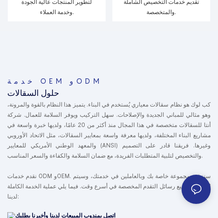
تقديم خدمات التخصيص الشاملة
لتطوير المنتجات عالية الجودة
والمتخصصة.
وخدمة العملاء.
خدمة OEM وODM
حلول السقالات
كب لوك هو نظام سقالات معياري يُستخدم في البناء. يتميز هذا النظام بالقوة والمرونة،
وهو مثالي للمباني الجديدة والإصلاحات. سهل التركيب ويوفر السلامة للعمال. شركة
أنتا للسقالات متخصصة في هذا المجال منذ أكثر من 20 عامًا، ولديها خبرة واسعة في
مشاريع البناء المختلفة، ولديها معرفة واسعة بمعايير السقالات، مثل الاتحاد الأوروبي
والمعهد الوطني الأمريكي للمعايير (ANSI) وغيرها. فريقنا قادر على التصميم
والتخصيص لتلبية المتطلبات الفريدة، مع ضمان السلامة والكفاءة والسعر المناسب.
نقدم خدمات ODM وOEM. سننشئ مجموعة خاصة بك وبالعاملين في خدمتك، وسيتم
الرد على جميع رسائل التقدم المخصصة في أسرع وقت. فيما يلي عملية الخدمة الكاملة
لدينا:
اتصل بمندوب المبيعات لدينا وأخبرنا بطلبك