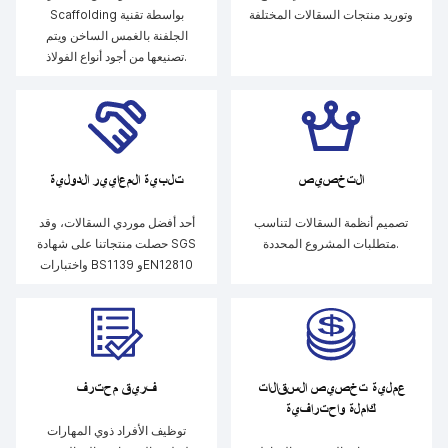
وتوريد منتجات السقالات المختلفة
Scaffolding بواسطة تقنية
الجلفنة بالغمس الساخن ويتم
تصنيعها من أجود أنواع الفولاذ.
التخصيص
تلبية المعايير الدولية
تصميم أنظمة السقالات لتناسب
أحد أفضل موردي السقالات، وقد
متطلبات المشروع المحددة.
حصلت منتجاتنا على شهادة SGS
واختبارات BS1139 وEN12810
عملية تخصيص السقالات
فريق محترف
كاملة واحترافية
توظيف الأفراد ذوي المهارات