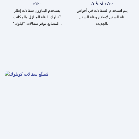
بناء السفن
بناء
يتم استخدام السقالات في أحواض
يستخدم البناؤون سقالات إطار
بناء السفن لإصلاح وبناء السفن
"كبلوك" لبناء المنازل والمكاتب
الجديدة.
والمصانع. توفر سقالات "كبلوك"
وصولاً آمنًا وسهلاً للعمال على
ارتفاعات مختلفة.