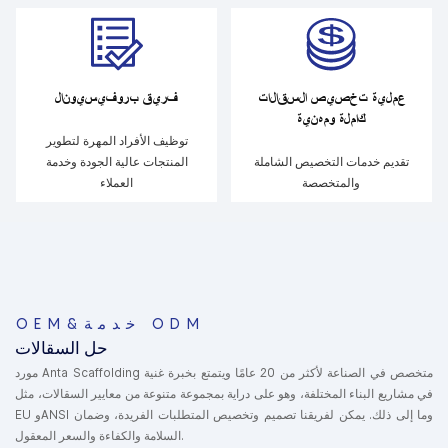
عملية تخصيص السقالات
فريق بروفيسيونال
كاملة ومهنية
توظيف الأفراد المهرة لتطوير
تقديم خدمات التخصيص الشاملة
المنتجات عالية الجودة وخدمة
والمتخصصة
العملاء
OEM&خدمة ODM
حل السقالات
مورد Anta Scaffolding متخصص في الصناعة لأكثر من 20 عامًا ويتمتع بخبرة غنية
في مشاريع البناء المختلفة، وهو على دراية بمجموعة متنوعة من معايير السقالات، مثل
EU وANSI وما إلى ذلك. يمكن لفريقنا تصميم وتخصيص المتطلبات الفريدة، وضمان
السلامة والكفاءة والسعر المعقول.