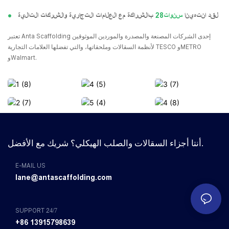
لقد انتهينا
سنوات28
بالشراكة مع العلامات التجارية والشركات التالية
●
تعتبر Anta Scaffolding إحدى الشركات المصنعة والمصدرة والموردين الموثوقين
لأنظمة السقالات وملحقاتها، والتي تفضلها العلامات التجارية TESCO وMETRO
وWalmart.
أنتا أجزاء السقالات والصلب الهيكلي؟ شريك مع الأفضل.
E-MAIL US
lane@antascaffolding.com
SUPPORT 24/7
+86 13915798639