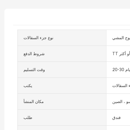
وح المشي
نوع جزء السقالات
T أو أكثر
شروط الدفع
20 أيام
وقت التسليم
 السقالات
يكتب
و ، الصين
مكان المنشأ
فندق
طلب