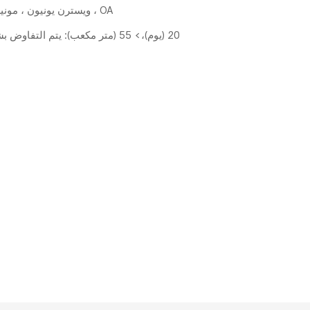
L/C ، D/A ، D/P ، T/T ، ويسترن يونيون ، مونيغرام ، OA
1-55 (متر مكعب): 20 (يوم)،> 55 (متر مكعب): يتم التفاوض بشأنه (أيام)