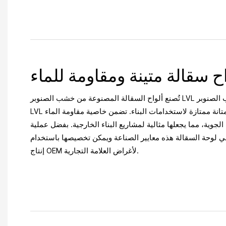
اح سقالة متينة ومقاومة للماء
تُصنع ألواح السقالة المصنوعة من خشب الصنوبر LVL المقاومة للماء للبناء من خشب الصنوبر
LVL عالي الجودة، مما يوفر قوة ومتانة ممتازة لاستخدامات البناء. تضمن خاصية مقاومة الماء
الجوية، مما يجعلها مثالية لمشاريع البناء الخارجية. بفضل عملية
تلبي لوحة السقالة هذه معايير الصناعة ويمكن تخصيصها باستخدام
إنتاج OEM لأغراض العلامة التجارية.