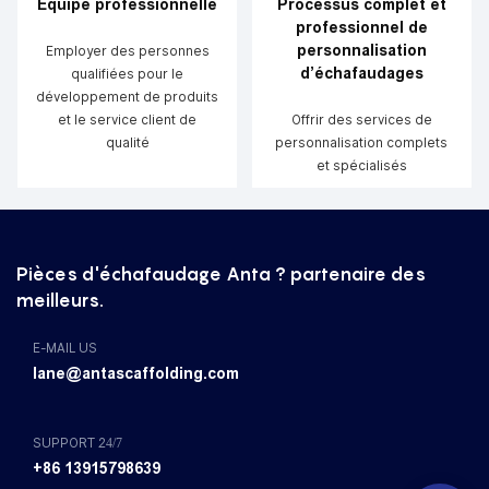
Équipe professionnelle
Processus complet et
professionnel de
personnalisation
Employer des personnes
d’échafaudages
qualifiées pour le
développement de produits
et le service client de
Offrir des services de
qualité
personnalisation complets
et spécialisés
Pièces d'échafaudage Anta ? partenaire des
meilleurs.
E-MAIL US
lane@antascaffolding.com
SUPPORT 24/7
+86 13915798639