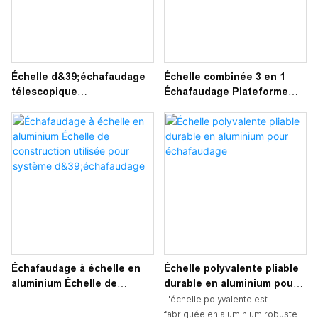
Échelle d&39;échafaudage
Échelle combinée 3 en 1
télescopique
Échafaudage Plateforme
multifonctionnelle pliable
d&39;échelle polyvalente
en alliage d&39;aluminium
en aluminium
Échafaudage à échelle en
Échelle polyvalente pliable
aluminium Échelle de
durable en aluminium pour
construction utilisée pour
échafaudage
L'échelle polyvalente est
système d&39;échafaudage
fabriquée en aluminium robuste