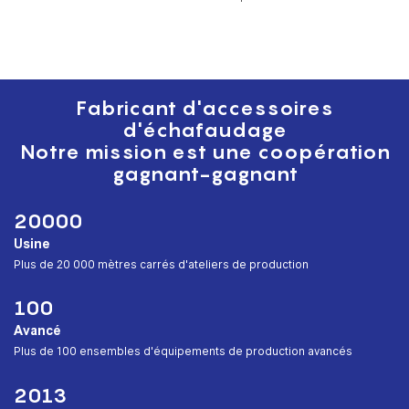
non anodisé qui peut être pliée
pour un rangement et un
transport faciles. Grâce à sa
construction durable et sa
conception polyvalente, cette
Fabricant d'accessoires
échelle peut être utilisée pour
d'échafaudage
diverses tâches allant de la
Notre mission est une coopération
maison aux travaux de
construction.
gagnant-gagnant
20000
Usine
︎Plus de 20 000 mètres carrés d'ateliers de production
100
Avancé
︎Plus de 100 ensembles d'équipements de production avancés
2013