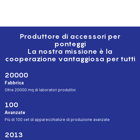
che può essere piegato per
riporla e trasportarla facilmente.
Grazie alla sua struttura
resistente e al design versatile,
questa scala può essere
Produttore di accessori per
utilizzata per vari compiti che
ponteggi
vanno dalla casa ai lavori di
La nostra missione è la
costruzione
cooperazione vantaggiosa per tutti
20000
Fabbrica
︎Oltre 20000 mq di laboratori produttivi
100
Avanzate
︎Più di 100 set di apparecchiature di produzione avanzate
2013