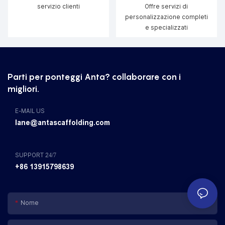
servizio clienti
Offre servizi di
personalizzazione completi
e specializzati
Parti per ponteggi Anta? collaborare con i
migliori.
E-MAIL US
lane@antascaffolding.com
SUPPORT 24/7
+86 13915798639
Nome