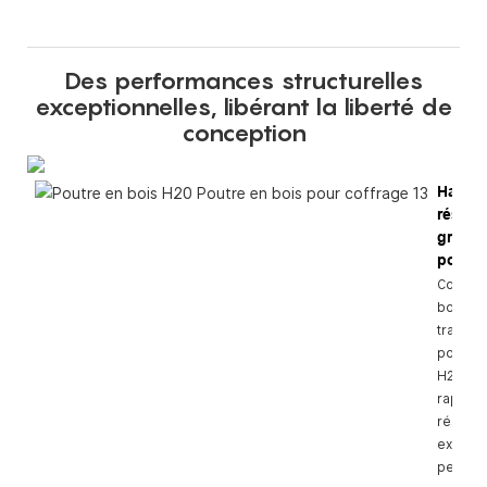
Des performances structurelles
exceptionnelles, libérant la liberté de
conception
Haute
résist
grand
portée
Compar
bois ma
traditio
poutrell
H20 off
rapport
résista
excepti
permett