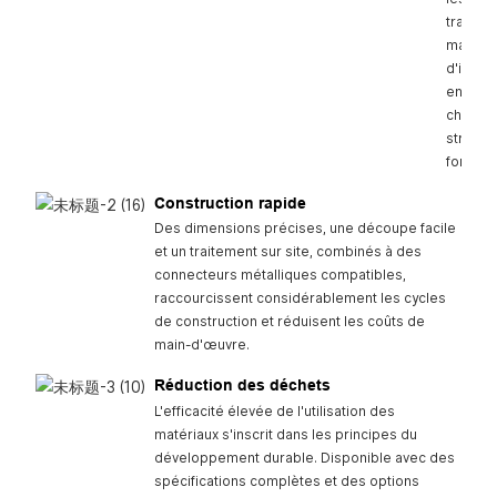
transpo
manuten
d'instal
en dimi
charge 
structu
fondati
Construction rapide
Des dimensions précises, une découpe facile
et un traitement sur site, combinés à des
connecteurs métalliques compatibles,
raccourcissent considérablement les cycles
de construction et réduisent les coûts de
main-d'œuvre.
Réduction des déchets
L'efficacité élevée de l'utilisation des
matériaux s'inscrit dans les principes du
développement durable. Disponible avec des
spécifications complètes et des options