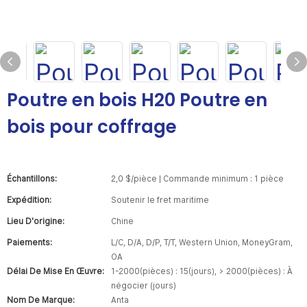
Poutre en bois H20 Poutre en
bois pour coffrage
Échantillons:
2,0 $/pièce | Commande minimum : 1 pièce
Expédition:
Soutenir le fret maritime
Lieu D'origine:
Chine
Paiements:
L/C, D/A, D/P, T/T, Western Union, MoneyGram,
OA
Délai De Mise En Œuvre:
1-2000(pièces) : 15(jours), > 2000(pièces) : À
négocier (jours)
Nom De Marque:
Anta