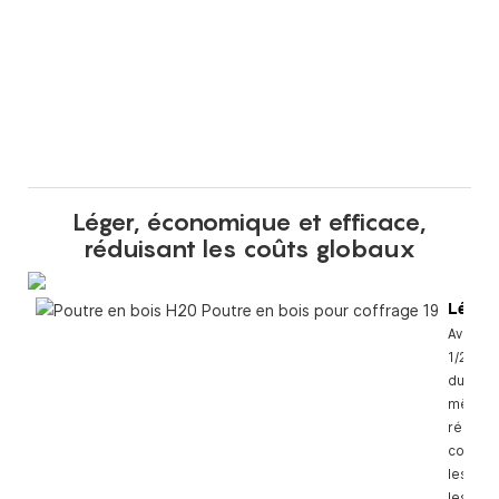
Léger, économique et efficace,
réduisant les coûts globaux
Léger
Avec s
1/2 à 1/
du bois
même se
réduit
consid
les diff
les coû