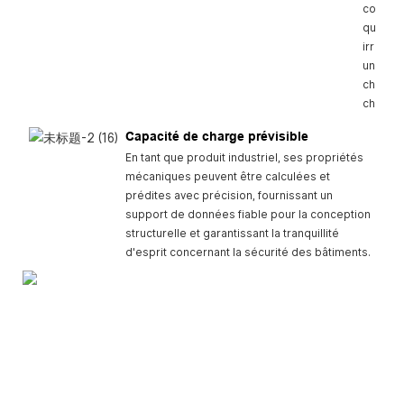
constan
qualité
irrépro
une cap
charge 
chaque 
Capacité de charge prévisible
En tant que produit industriel, ses propriétés
mécaniques peuvent être calculées et
prédites avec précision, fournissant un
support de données fiable pour la conception
structurelle et garantissant la tranquillité
d'esprit concernant la sécurité des bâtiments.