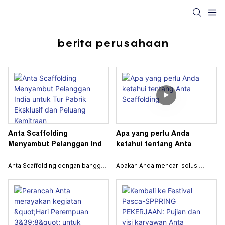
berita perusahaan
Anta Scaffolding
Apa yang perlu Anda
Menyambut Pelanggan India
ketahui tentang Anta
untuk Tur Pabrik Eksklusif
Scaffolding
dan Peluang Kemitraan
Anta Scaffolding dengan bangga
Apakah Anda mencari solusi
mengumumkan kesempatan
perancah andal yang disesuaikan
eksklusif bagi pelanggan India
dengan kebutuhan unik proyek
untuk mengunjungi pabrik canggih
Anda? Dengan 11 tahun
kami! Setelah melakukan
pengalaman di industri ini, Anta
penyelidikan langsung melalui
Scaffolding menonjol sebagai