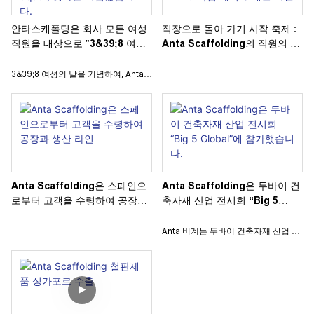
습니다. 이를 통해 고객은 당사 제품에
건설이나 산업 유지 관리에 종사하고
대한 직접적인 통찰력을 얻을 수 있을
계시든, Anta Scaffolding은 귀하의
안타스캐폴딩은 회사 모든 여성
직장으로 돌아 가기 시작 축제 :
뿐만 아니라, 프로젝트를 새로운 차원
특정 요구 사항에 완벽하게 맞는 고품
직원을 대상으로 "3&39;8 여성
Anta Scaffolding의 직원의 칭
으로 끌어올릴 수 있는 잠재적인 파트
질 제품을 제공하기 위해 최선을 다하
의 날" 행사를 기념했습니다.
찬 및 성공적인 2025 작업 계획
너십의 문도 열립니다. Anta
고 있습니다. Anta Scaffolding에 대
에 대한 비전
3&39;8 여성의 날을 기념하여, Anta
Scaffolding의 차별점을 놓치지 마세
해 알아야 할 사항과 Anta
Scaffolding은 뛰어난 여성 직원들에
요!
Scaffolding이 귀하의 다음 프로젝트
게 경의를 표하는 특별 행사를 자랑스
를 어떻게 향상시킬 수 있는지 알아보
럽게 개최했습니다. 회사는 사려 깊은
세요!
선물을 제공하고 진심 어린 축하 행사
를 통해 감사의 마음을 표했으며, 직장
에서 여성들의 귀중한 공헌을 인정했
습니다. 이 이니셔티브는 감사와 포용
Anta Scaffolding은 스페인으
Anta Scaffolding은 두바이 건
성을 특징으로 하는 지원적인 직장 문
로부터 고객을 수령하여 공장과
축자재 산업 전시회 “Big 5
화를 육성하고자 하는 Anta의 헌신을
생산 라인
Global”에 참가했습니다.
보여주는 예입니다. 우리의 성공을 이
Anta 비계는 두바이 건축자재 산업 전
루는 데 큰 도움이 된 놀라운 여성들의
시회 "Big 5 Global"에서 큰 화제를 모
노력과 정신을 기념하기 위해 함께 모
았습니다. 유명한 회사는 혁신적인 제
였으면 좋겠습니다!
품과 솔루션을 선보이며 방문객들에게
지속적인 인상을 남겼습니다. 업계에
서 Anta Scaffolding의 최신 발전 사