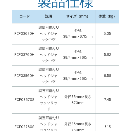
製品仕様
コード
説明
サイズ（mm）
体重（kg）
調節可能なU
外径
FCF03670H
ヘッドジャ
5.05
38/4mm×670mm
ック中空
調節可能なU
外径
FCF03760H
ヘッドジャ
5.82
38/4mm×760mm
ック中空
調節可能なU
外径
FCF03860H
ヘッドジャ
6.58
38/4mm×860mm
ック中空
調整可能なU
ヘッドジャ
外径36mm×長さ
FCF03670S
7.45
ックソリッ
670mm
ド
調整可能なU
ヘッドジャ
外径36mm×長さ
FCF03760S
8.15
ックソリッ
760mm