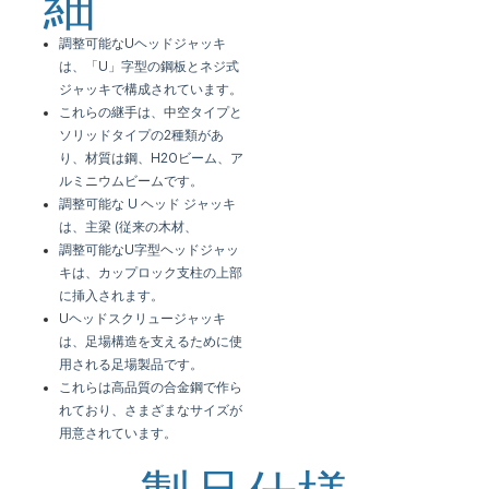
細
調整可能なUヘッドジャッキ
は、「U」字型の鋼板とネジ式
ジャッキで構成されています。
これらの継手は、中空タイプと
ソリッドタイプの2種類があ
り、材質は
鋼、H2Oビーム、ア
ルミニウムビームです。
調整可能な U ヘッド ジャッキ
は、主梁 (従来の木材、
調整可能なU字型ヘッドジャッ
キは、カップロック支柱の上部
に挿入されます。
Uヘッドスクリュージャッキ
は、足場構造を支えるために使
用される足場製品です。
これらは高品質の合金鋼で作ら
れており、さまざまなサイズが
用意されています。