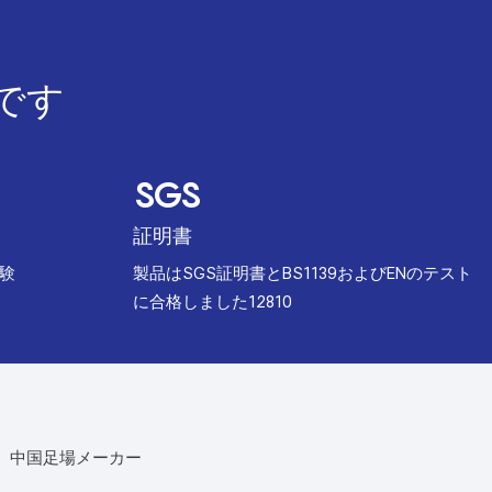
です
SGS
証明書
経験
︎製品はSGS証明書とBS1139およびENのテスト
に合格しました12810
、中国足場メーカー