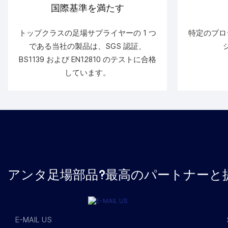
国際基準を満たす
トップクラスの足場サプライヤーの 1 つ
特定のプロ
である当社の製品は、SGS 認証、
BS1139 および EN12810 のテストに合格
しています。
アンタ足場部品?最高のパートナーと
E-MAIL US