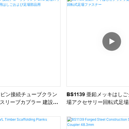
 連結ピン接続チューブクラン
BS1139 亜鉛メッキはし
足場スリーブカプラー 建設用
場アクセサリー回転式足場
び足場部品用