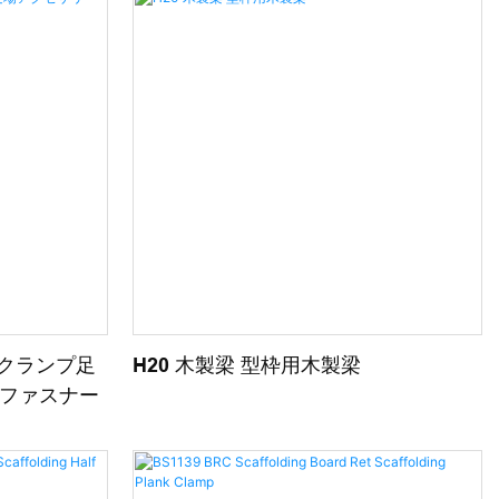
ごクランプ足
H20 木製梁 型枠用木製梁
ファスナー