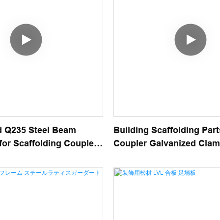
d Q235 Steel Beam
Building Scaffolding Part
for Scaffolding Coupler
Coupler Galvanized Clam
48.3mm Pipe Scaffold