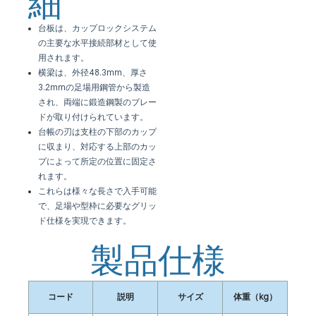
細
台板は、カップロックシステム
の主要な水平接続部材として使
用されます。
横梁は、外径48.3mm、厚さ
3.2mmの足場用鋼管から製造
され、両端に鍛造鋼製のブレー
ドが取り付けられています。
台帳の刃は支柱の下部のカップ
に収まり、対応する上部のカッ
プによって所定の位置に固定さ
れます。
これらは様々な長さで入手可能
で、足場や型枠に必要なグリッ
ド仕様を実現できます。
製品仕様
コード
説明
サイズ
体重（kg）