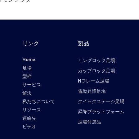
リンク
製品
Home
リングロック足場
足場
カップロック足場
型枠
年
Hフレーム足場
サービス
電動昇降足場
解決
私たちについて
クイックステージ足場
リソース
昇降プラットフォーム
連絡先
足場付属品
ビデオ