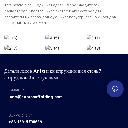
Anta Scaffolding — один из надежных производителей,
экспортеров и поставщиков систем и аксессуаров для
строительных лесов, пользующихся популярностью у брендов
TESCO, METRO и Walmart.
Детали лесов Anta и конструкционная сталь?
сотрудничайте с лучшими.
E-MAIL US
lane@antascaffolding.com
SUPPORT 24/7
+86 13915798639