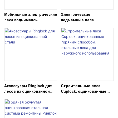
Мобильные электрические
Электрические
леса поднимаясь
подъемные леса
автоматические
дистанционного
ремонтина для
управления ремонтины
строительного здания 2-
для украшения
10м 500кг
собственной личности
дома
Аксессуары Ringlock для
Строительные леса
лесов из оцинкованной
Cuplock, оцинкованные
стали
горячим способом,
стальные леса для
наружного использования