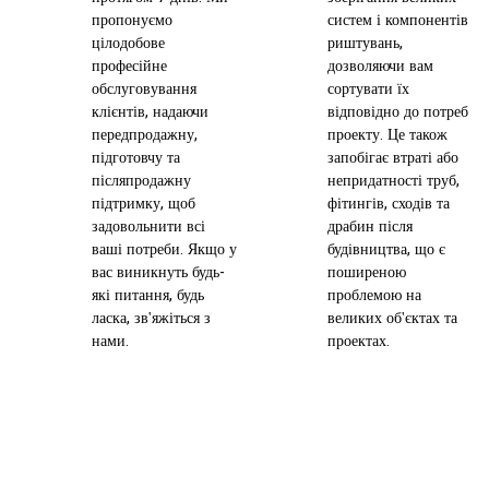
пропонуємо
систем і компонентів
цілодобове
риштувань,
професійне
дозволяючи вам
обслуговування
сортувати їх
клієнтів, надаючи
відповідно до потреб
передпродажну,
проекту. Це також
підготовчу та
запобігає втраті або
післяпродажну
непридатності труб,
підтримку, щоб
фітингів, сходів та
задовольнити всі
драбин після
ваші потреби. Якщо у
будівництва, що є
вас виникнуть будь-
поширеною
які питання, будь
проблемою на
ласка, зв'яжіться з
великих об'єктах та
нами.
проектах.