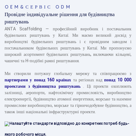
OEM&СЕРВІС ODM
Провідне індивідуальне рішення для будівництва
риштувань
ANTA Scaffolding — професійний виробник і постачальник
будівельних риштувань у Китаї. Ми маємо великий досвід у
виробництві будівельних риштувань і є провідним заводом і
постачальником будівельних риштувань у Китаї. Ми пропонуємо
широкий асортимент будівельних риштувань, включаючи кільцеві,
чашечні та H-подібні рамні риштування.
Ми створили потужну глобальну мережу та співпрацюємо з
партнерами у понад 160 країнах
та регіонах над
понад 10 000
проектами з будівництва риштувань
. Ці проекти охоплюють
залізниці, аеропорти, нафтохімічну промисловість, виробництво
електроенергії, будівництво атомної енергетики, морське та наземне
промислове виробництво, морське та гірничодобувне будівництво, а
також інші національні інфраструктурні проекти.
Налаштуйте стандарти відповідно до конкретних потреб будь-
якого робочого місця.