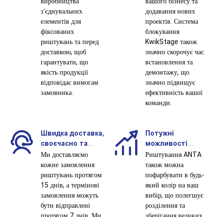
виробництва
вашого бізнесу та
з'єднувальних
додавання нових
елементів для
проектів. Система
фіксованих
блокування
риштувань та перед
KwikStage також
доставкою, щоб
значно скорочує час
гарантувати, що
встановлення та
якість продукції
демонтажу, що
відповідає вимогам
значно підвищує
замовника.
ефективність вашої
команди.
Швидка доставка,
Потужні
своєчасно та
можливості
ефективно.
налаштування.
Ми доставляємо
Риштування ANTA
кожне замовлення
також можна
риштувань протягом
пофарбувати в будь-
15 днів, а термінові
який колір на ваш
замовлення можуть
вибір, що полегшує
бути відправлені
розділення та
протягом 7 днів. Ми
зберігання великих