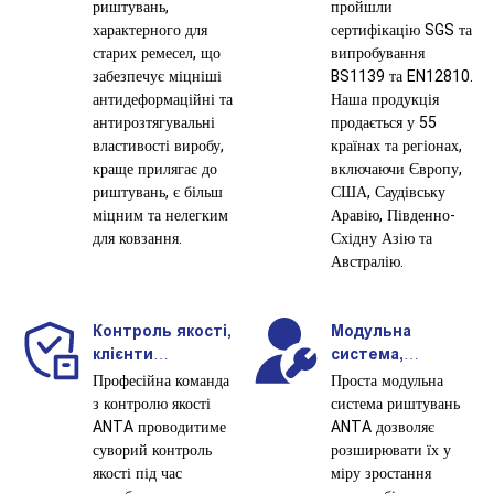
риштувань,
пройшли
характерного для
сертифікацію SGS та
старих ремесел, що
випробування
забезпечує міцніші
BS1139 та EN12810.
антидеформаційні та
Наша продукція
антирозтягувальні
продається у 55
властивості виробу,
країнах та регіонах,
краще прилягає до
включаючи Європу,
риштувань, є більш
США, Саудівську
міцним та нелегким
Аравію, Південно-
для ковзання.
Східну Азію та
Австралію.
Контроль якості,
Модульна
клієнти
система,
гарантовані.
підвищує
Професійна команда
Проста модульна
ефективність
з контролю якості
система риштувань
вашого
ANTA проводитиме
ANTA дозволяє
будівництва.
суворий контроль
розширювати їх у
якості під час
міру зростання