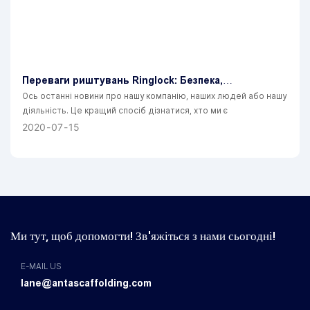
Переваги риштувань Ringlock: Безпека,
Ефективність і Довговічність
Ось останні новини про нашу компанію, наших людей або нашу
діяльність. Це кращий спосіб дізнатися, хто ми є
2020
07
15
Ми тут, щоб допомогти!
Зв'яжіться з нами сьогодні!
E-MAIL US
lane@antascaffolding.com