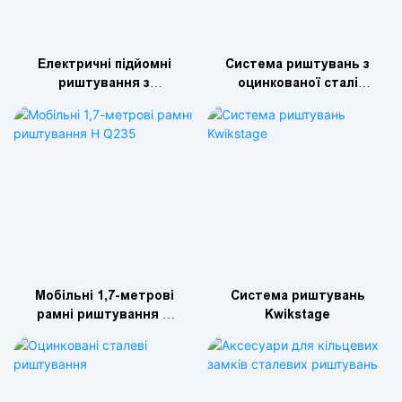
Електричні підйомні
Система риштувань з
риштування з
оцинкованої сталі
дистанційним
Ringlock
керуванням
Мобільні 1,7-метрові
Система риштувань
рамні риштування H
Kwikstage
Q235