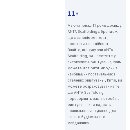
11+
Маючи понад 11 років досвіду,
ANTA Scaffolding є брендом,
що є синонімом якості,
простоти та надійності.
Знайте, що купуючи ANTA
Scaffolding, ви інвестуєте у
високоякісні риштування, яким
можете довіряти. Як один з
найбільших постачальників
сталевих риштувань у Китаї, ви
можете розраховувати на те,
що ANTA Scaffolding
перевершить ваші потреби в
риштуваннях та надасть
правильне риштування для
вашого будівельного
майданчика.