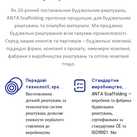
Як 20-річний постачальник будівельних риштувань,
ANTA Scaffolding пропонує продукцію для будівельних
риштувань та опалубні матеріали. Ми продаємо
будівельні риштування всім галузям промисловості.
Серед наших клієнтів та партнерів – будівельні компанії,
підрядні фірми, компанії з прокату, інженерні компанії,
фабрики з виробництва риштувань та оптові компанії
тощо.
Передові
Стандартне
технології, краща
виробництво,
продуктивність.
більш безпечне.
Виготовлення
ANTA Scaffolding —
деталей риштувань за
виробник та фабрика
технологією систем
будівельних
риштувань дозволяє
риштувань,
уникнути недбалого
сертифікована за
ставлення до
стандартами CE та
виробництва
ISO9001. Ми