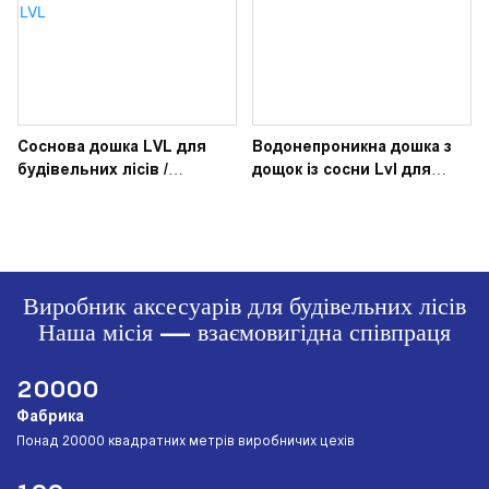
Соснова дошка LVL для
Водонепроникна дошка з
будівельних лісів /
дощок із сосни Lvl для
Конструкційна деревина з
будівництва
деревини / Фанера з сосни
LVL
Виробник аксесуарів для будівельних лісів
Наша місія — взаємовигідна співпраця
20000
Фабрика
︎Понад 20000 квадратних метрів виробничих цехів