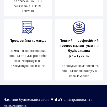
сертифікацію SGS і
тестування BS1139 і
EN12810
Професійна команда
Повний і професійний
процес налаштування
будівельних
Наймання кваліфікованих
риштувань
спеціалістів для розробки
якісних продуктів і
обслуговування клієнтів
Пропонуємо комплексні та
спеціалізовані послуги з
налаштування
Частини будівельних лісів Anta? співпрацювати з
найкращими.