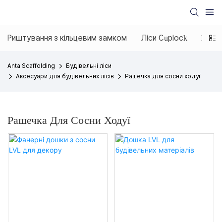
Риштування з кільцевим замком
Ліси Cuplock
H Рам
Anta Scaffolding
Будівельні ліси
Аксесуари для будівельних лісів
Рашечка для сосни ходуї
Рашечка Для Сосни Ходуї