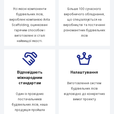
Усі якісні компоненти
Більше 100 сучасного
будівельних лісів,
виробничого обладнання,
вироблені компанією Anta
що спеціалізується на
Scaffolding, оцинковані
виробництві та постачанні
гарячим способом і
різноманітних будівельних
виготовлені зі сталі
лісів
найвищої якості.
Відповідають
Налаштування
міжнародним
стандартам
Виготовлення систем
будівельних лісів
Один із провідних
відповідно до конкретних
постачальників
вимог проекту
будівельних лісів, наша
продукція пройшла