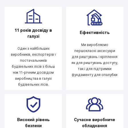
11 років досвіду в
Ефективність
галузі
Ми виробляємо
Один з найбільших
першокласні аксесуари
виробників, експортерів і
для риштувань і кріплення
постачальників
як для риштувань доступу,
будівельних лісів з більш
так і для підтримки
ніж 11-річним досвідом
фундаменту для опалубки
виробництва в галузі
будівельних лісів.
Високий рівень
Сучасне виробниче
безпеки
обладнання