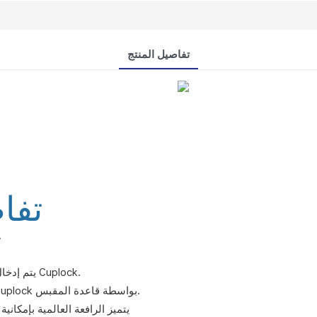
تفاصيل المنتج
تفا
الرافعات العالمية القابلة للت
يتم إدخال مقابس عالمية قابلة للتعديل في الجزء العلوي من أعمدة Cuplock.
تُعد المقابس العالمية القابلة للتعديل طريقة لضبط هيكل Cuplock بواسطة قاعدة المقبس.