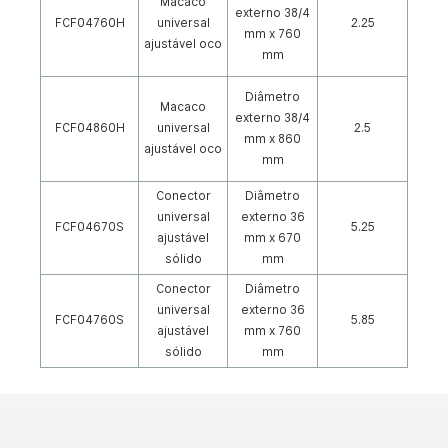
Macaco
externo 38/4
FCF04760H
universal
2.25
mm x 760
ajustável oco
mm
Diâmetro
Macaco
externo 38/4
FCF04860H
universal
2.5
mm x 860
ajustável oco
mm
Conector
Diâmetro
universal
externo 36
FCF04670S
5.25
ajustável
mm x 670
sólido
mm
Conector
Diâmetro
universal
externo 36
FCF04760S
5.85
ajustável
mm x 760
sólido
mm