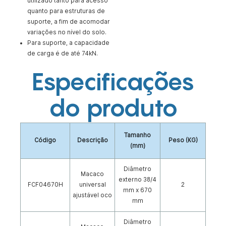
utilizado tanto para acesso
quanto para estruturas de
suporte, a fim de acomodar
variações no nível do solo.
Para suporte, a capacidade
de carga é de até 74kN.
Especificações
do produto
Tamanho
Código
Descrição
Peso (KG)
(mm)
Diâmetro
Macaco
externo 38/4
FCF04670H
universal
2
mm x 670
ajustável oco
mm
Diâmetro