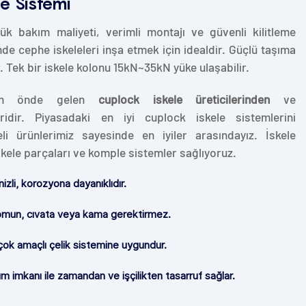
e Sistemi
ük bakım maliyeti, verimli montajı ve güvenli kilitleme
e cephe iskeleleri inşa etmek için idealdir. Güçlü taşıma
. Tek bir iskele kolonu 15kN~35kN yüke ulaşabilir.
n'in önde gelen
cuplock iskele üreticilerinden
ve
iridir. Piyasadaki en iyi cuplock iskele sistemlerini
li ürünlerimiz sayesinde en iyiler arasındayız. İskele
ele parçaları ve komple sistemler sağlıyoruz.
izli, korozyona dayanıklıdır.
Somun, cıvata veya kama gerektirmez.
ok amaçlı çelik sistemine uygundur.
m imkanı ile zamandan ve işçilikten tasarruf sağlar.