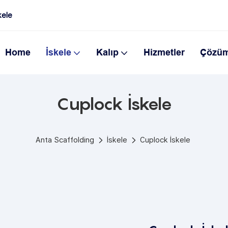
kele
Home
İskele
Kalıp
Hizmetler
Çözü
Cuplock İskele
Anta Scaffolding
İskele
Cuplock İskele