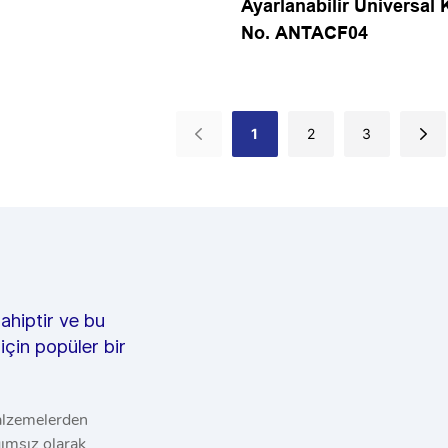
Ayarlanabilir Üniversal
No. ANTACF04
1
2
3
ahiptir ve bu
 için popüler bir
alzemelerden
ğımsız olarak