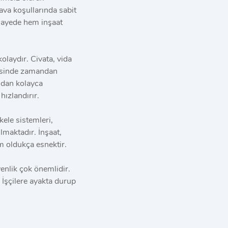
ava koşullarında sabit
u sayede hem inşaat
olaydır. Civata, vida
ayesinde zamandan
ından kolayca
 hızlandırır.
ele sistemleri,
lmaktadır. İnşaat,
em oldukça esnektir.
enlik çok önemlidir.
 İşçilere ayakta durup