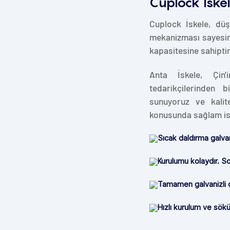
Cuplock İskel
Cuplock İskele, düş
mekanizması sayesind
kapasitesine sahiptir
Anta İskele, Çi
tedarikçilerinden b
sunuyoruz ve kalite
konusunda sağlam isk
Sıcak daldırma galvan
Kurulumu kolaydır. 
Tamamen galvanizli ç
Hızlı kurulum ve sökü