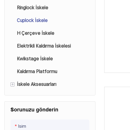
Ringlock İskele
Cuplock İskele
H Çerçeve İskele
Elektrikli Kaldırma İskelesi
Kwikstage İskele
Kaldırma Platformu
+
İskele Aksesuarları
İskele Taban Krikosu
Sorunuzu gönderin
İskele Bağlayıcı
İskele Kirişi
Isim