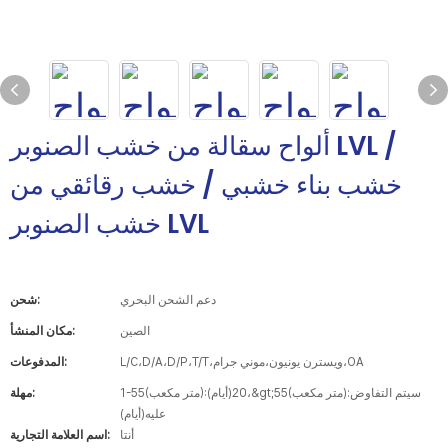
ألواح سقالة من خشب الصنوبر LVL /
خشب بناء خشبي / خشب رقائقي من
خشب الصنوبر LVL
دعم الشحن البحري
شحن:
الصين
مكان المنشأ:
L/C،D/A،D/P،T/T،ويسترن يونيون،موني جرام،OA
المدفوعات:
1-55(متر مكعب):20(أيام)،&gt;55(متر مكعب):سيتم التفاوض
مهلة:
عليه(أيام)
أنتا
اسم العلامة التجارية: