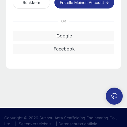
Rückkehr
Erstelle Meinen Account →
OR
Google
Facebook
Copyright © 2026 Suzhou Anta Scaffolding Engineering Co.,
Ltd.
|
Seitenverzeichnis
|
Datenschutzrichtlinie