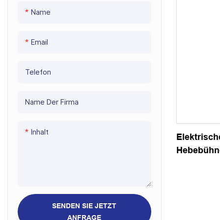
Gerüstbalken
Name
Metallplanke
Email
Stahlrequisiten
Gerüstrohr
Telefon
Gerüststrahl
Name Der Firma
Gerüstleiter aus Aluminium
Inhalt
Gerüstpine Walk Board
Elektrisch
Hebebühne
H20 Holzbalken
Scherenh
SENDEN SIE JETZT
ANFRAGE