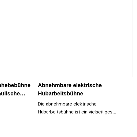
nhebebühne
Abnehmbare elektrische
aulische
Hubarbeitsbühne
Die abnehmbare elektrische
Hubarbeitsbühne ist ein vielseitiges
Werkzeug, das einen effizienten und
sicheren Zugang zu erhöhten Bereichen
ermöglicht. Mit ihrer einfachen