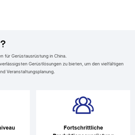
Manövrierfähigkeit und einstellbaren
Höheneinstellungen ist diese Plattform ideal
für verschiedene Wartungs- und
Bauaufgaben
?
n für Gerüstausrüstung in China.
verlässigsten Gerüstlösungen zu bieten, um den vielfältigen
und Veranstaltungsplanung.
niveau
Fortschrittliche