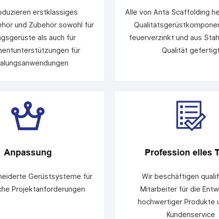
oduzieren erstklassiges
Alle von Anta Scaffolding h
hör und Zubehör sowohl für
Qualitätsgerüstkomponen
gsgerüste als auch für
feuerverzinkt und aus Stah
entunterstützungen für
Qualität gefertig
alungsanwendungen
Anpassung
Profession elles
eiderte Gerüstsysteme für
Wir beschäftigen qualif
che Projektanforderungen
Mitarbeiter für die Entw
hochwertiger Produkte 
Kundenservice