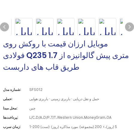
موبایل ارزان قیمت با روکش روی
فولادی Q235 1.7 متری پیش گالوانیزه از
طریق قاب های داربست
SFS012
شماره مدل:
حمل و نقل دریایی · باربری زمینی · باربری هوایی
حملی:
چین
محل مبدا:
L/C،D/A،D/P،T/T،Western Union،MoneyGram،OA
پرداخت‌ها:
1-200 (ست): 5 (روز)،> 200 (مجموعه): مورد مذاکره (روز)
زمان سرب: