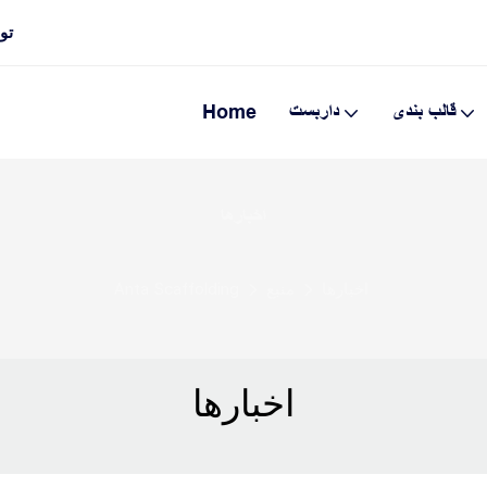
تولی
قالب بندی
داربست
Home
اخبارها
اخبارها
منبع
Anta Scaffolding
اخبارها