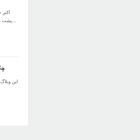
اکثر 
پشت با
چگو
این وبلا