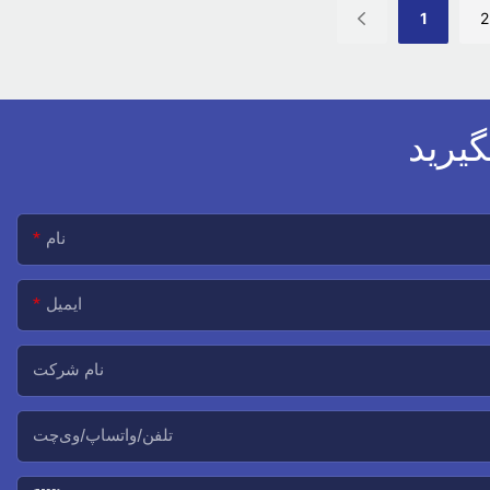
1
2
گیرید
نام
ایمیل
نام شرکت
تلفن/واتساپ/وی‌چت