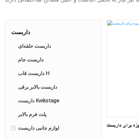
داربست
داربست حلقه‌ای
داربست جام
داربست قاب H
داربست بالابر برقی
داربست Kwikstage
پلت فرم بالابر
نیزه برای داربست
-
لوازم جانبی داربست