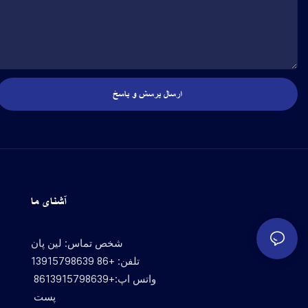
ارسال پرسش و پاسخ
آشنای ما
شخص تماس: لین پان
تلفن: +86 13915798639
واتس اپ:+8613915798639
پست