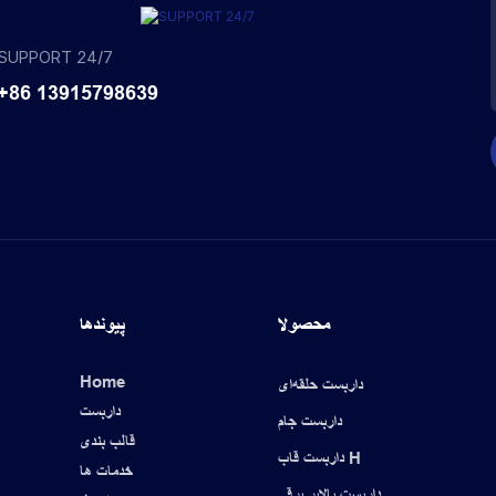
SUPPORT 24/7
+86 13915798639
محصولا
پیوندها
Home
داربست حلقه‌ای
داربست
داربست جام
قالب بندی
داربست قاب H
خدمات ها
داربست بالابر برقی