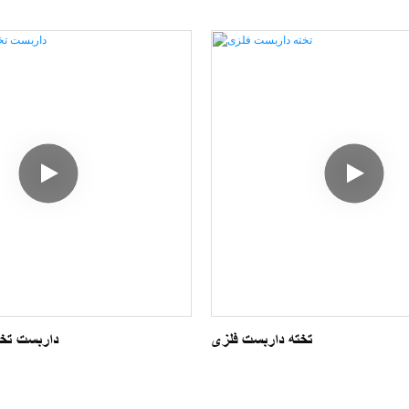
تخته داربست فلزی
داربست تخت