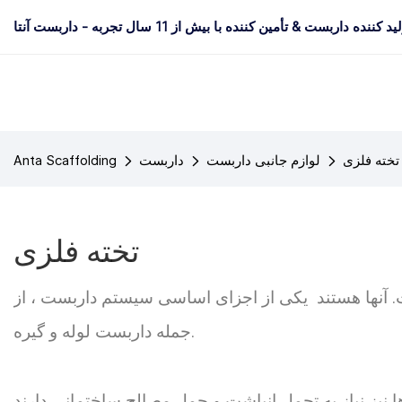
د کننده داربست & تأمین کننده با بیش از 11 سال تجربه - داربست آنتا
تخته فلزی
لوازم جانبی داربست
داربست
Anta Scaffolding
تخته فلزی
آنها هستند یکی از اجزای اساسی سیستم داربست ، از
جمله داربست لوله و گیره.