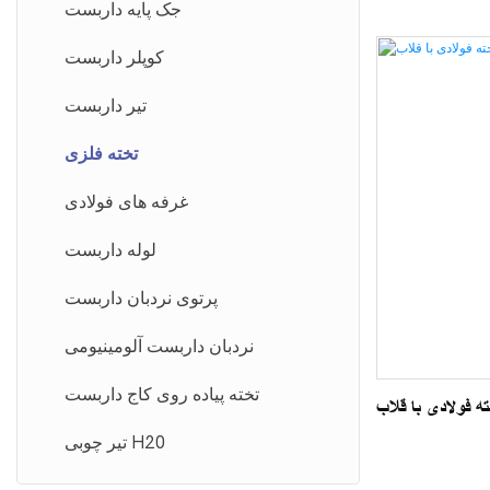
جک پایه داربست
کوپلر داربست
تیر داربست
تخته فلزی
غرفه های فولادی
لوله داربست
پرتوی نردبان داربست
نردبان داربست آلومینیومی
تخته پیاده روی کاج داربست
ه فولادی با قلاب
تیر چوبی H20