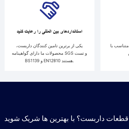
استانداردهای بین المللی را رعایت کنید
تناسب با
یکی از برترین تامین کنندگان داربست،
محصولات ما دارای گواهینامه SGS و تست
BS1139 و EN12810 هستند.
ا قطعات داربست؟ با بهترین ها شریک شوید