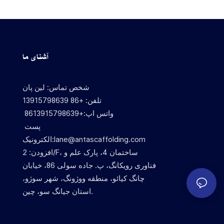
آشنای ما
شخص تماس: لین پان
تلفن: +86 13915798639
واتس اپ:+8613915798639
پست
الکترونیک:lane@antascaffolding.com
افزودن: 2/F، ساختمان 4، پارک علم و
فناوری رویکانگ، پ. جاده سولی 86، خیابان
چانگ کیائو، منطقه ووژونگ، شهر سوژو،
استان جیانگ سو، چین.