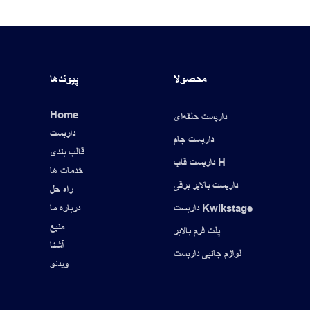
محصولا
پیوندها
Home
داربست حلقه‌ای
داربست
داربست جام
قالب بندی
داربست قاب H
خدمات ها
داربست بالابر برقی
راه حل
داربست Kwikstage
درباره ما
منبع
پلت فرم بالابر
آشنا
لوازم جانبی داربست
ویدئو