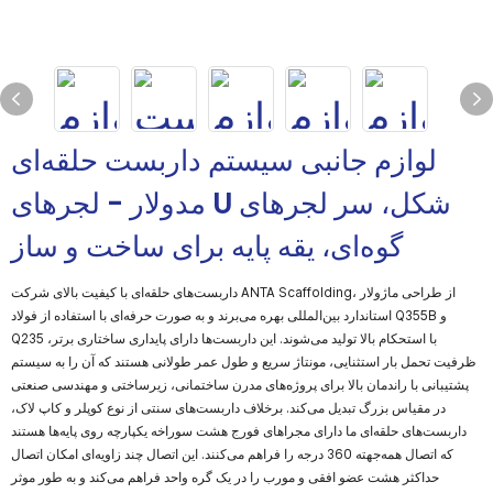
لوازم جانبی سیستم داربست حلقه‌ای
مدولار - لجرهای U شکل، سر لجرهای
گوه‌ای، یقه پایه برای ساخت و ساز
داربست‌های حلقه‌ای با کیفیت بالای شرکت ANTA Scaffolding، از طراحی ماژولار
استاندارد بین‌المللی بهره می‌برند و به صورت حرفه‌ای با استفاده از فولاد Q355B و
Q235 با استحکام بالا تولید می‌شوند. این داربست‌ها دارای پایداری ساختاری برتر،
ظرفیت تحمل بار استثنایی، مونتاژ سریع و طول عمر طولانی هستند که آن را به سیستم
پشتیبانی با راندمان بالا برای پروژه‌های مدرن ساختمانی، زیرساختی و مهندسی صنعتی
در مقیاس بزرگ تبدیل می‌کند. برخلاف داربست‌های سنتی از نوع کوپلر و کاپ لاک،
داربست‌های حلقه‌ای ما دارای مجراهای فورج هشت سوراخه یکپارچه روی پایه‌ها هستند
که اتصال همه‌جهته 360 درجه را فراهم می‌کنند. این اتصال چند زاویه‌ای امکان اتصال
حداکثر هشت عضو افقی و مورب را در یک گره واحد فراهم می‌کند و به طور موثر