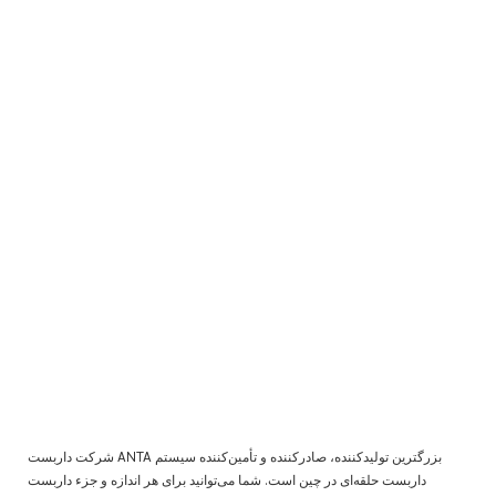
شرکت داربست ANTA بزرگترین تولیدکننده، صادرکننده و تأمین‌کننده سیستم
داربست حلقه‌ای در چین است. شما می‌توانید برای هر اندازه و جزء داربست