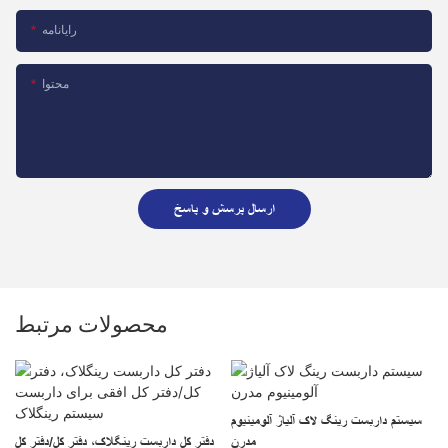
رایانامه
محتوا
ارسال پرسش و پاسخ
محصولات مرتبط
سیستم داربست رینگ لاک آلیاژ آلومینیوم
استانداردهای عمودی داربست حلقه‌ای،
مدرن
د