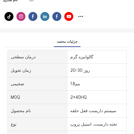
آنتا
نام تجاری:
جزئیات محصد
گالوانیزه گرم
درمان سطحی
20-30 روز
زمان تحویل
مم1.8
ضخیمی
MOQ
2*40HQ
سیستم داربست قفل حلقه
نام محصول
تخته داربست، استیل پروپ
نوع