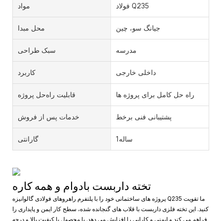
فولاد Q235
مواد
جیانگ سو، چین
محل مبدا
مدرسه
سبک طراحی
داخلی خارجی
کاربرد
راه حل کامل برای پروژه ها
قابلیت راه‌حل پروژه
پشتیبانی فنی برخط
خدمات پس از فروش
ساله1
گارانتی
تخته داربست بادوام و همه کاره
پروژه های ساختمانی خود را با پلتفرم راهروهای فولادی گالوانیزه Q235 ما تقویت
کنید. این تخته فلزی داربست با قلاب های گنجانده شده، سطح کار ایمن و پایداری را
فراهم می کند و ایمنی و کارایی را افزایش می دهد. با محصول با کیفیت بالا و درجه