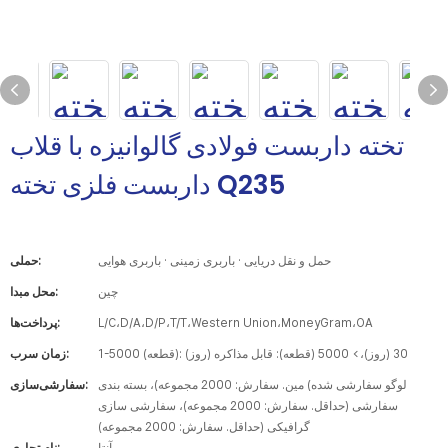
تخته داربست فولادی گالوانیزه با قلاب
داربست فلزی تخته Q235
حمل و نقل دریایی · باربری زمینی · باربری هوایی
حملی:
چین
محل مبدا:
L/C،D/A،D/P،T/T،Western Union،MoneyGram،OA
پرداخت‌ها:
1-5000 (قطعه): 30 (روز)،> 5000 (قطعه): قابل مذاکره (روز)
زمان سرب:
لوگو سفارشی شده) مین. سفارش: 2000 مجموعه)، بسته بندی
سفارشی‌سازی:
سفارشی (حداقل. سفارش: 2000 مجموعه)، سفارشی سازی
گرافیکی (حداقل. سفارش: 2000 مجموعه)