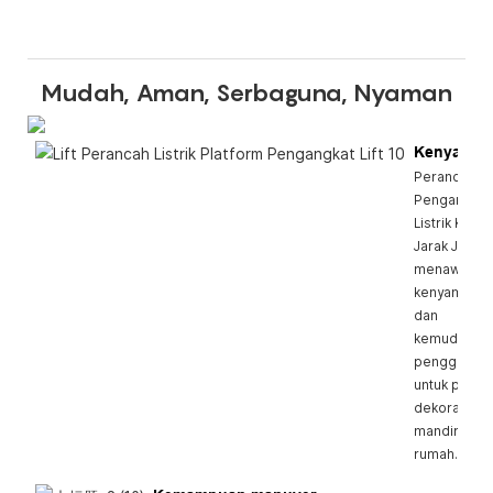
Mudah, Aman, Serbaguna, Nyaman
Kenyaman
Perancah
Pengangkat
Listrik Kenda
Jarak Jauh
menawarka
kenyamana
dan
kemudahan
penggunaa
untuk proye
dekorasi
mandiri di
rumah.