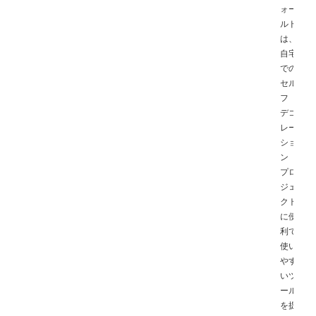
ォー
ルド
は、
自宅
での
セル
フ
デコ
レー
ショ
ン
プロ
ジェ
クト
に便
利で
使い
やす
いツ
ール
を提