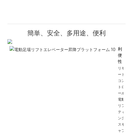
簡単、安全、多用途、便利
利
便
性
リモ
ート
コン
トロ
ール
電動
リフ
ティ
ング
スキ
ャフ