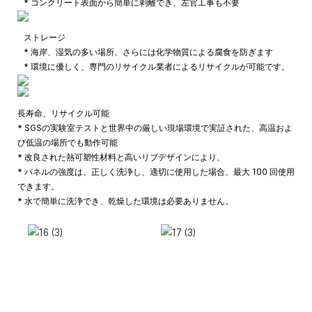
* コンクリート表面から簡単に剥離でき、左官工事も不要
ストレージ
* 海岸、湿気の多い場所、さらには化学物質による腐食を防ぎます
* 環境に優しく、専門のリサイクル業者によるリサイクルが可能です。
長寿命、リサイクル可能
* SGSの実験室テストと世界中の厳しい現場環境で実証された、高温およ
び低温の場所でも動作可能
* 改良された熱可塑性材料と高いリブデザインにより、
* パネルの強度は、正しく洗浄し、適切に使用した場合、最大 100 回使用
できます。
* 水で簡単に洗浄でき、乾燥した環境は必要ありません。