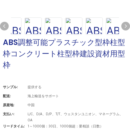
ABS調整可能プラスチック型枠柱型
枠コンクリート柱型枠建設資材用型
枠
サンプル:
提供する
配送:
海上輸送をサポート
原産地:
中国
支払い:
L/C、D/A、D/P、T/T、ウェスタンユニオン、マネーグラム、
OA
リードタイム:
1～1000個：30日、1000個超：要相談（日数）