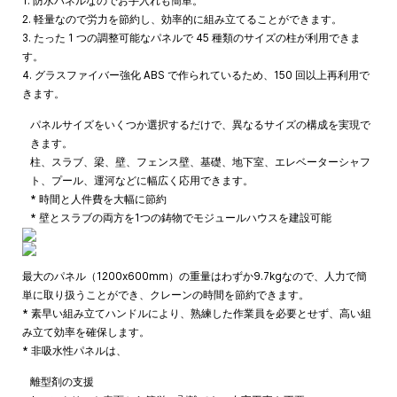
1. 防水パネルなのでお手入れも簡単。
2. 軽量なので労力を節約し、効率的に組み立てることができます。
3. たった 1 つの調整可能なパネルで 45 種類のサイズの柱が利用できま
す。
4. グラスファイバー強化 ABS で作られているため、150 回以上再利用で
きます。
パネルサイズをいくつか選択するだけで、異なるサイズの構成を実現で
きます。
柱、スラブ、梁、壁、フェンス壁、基礎、地下室、エレベーターシャフ
ト、プール、運河などに幅広く応用できます。
* 時間と人件費を大幅に節約
* 壁とスラブの両方を1つの鋳物でモジュールハウスを建設可能
最大のパネル（1200x600mm）の重量はわずか9.7kgなので、人力で簡
単に取り扱うことができ、クレーンの時間を節約できます。
* 素早い組み立てハンドルにより、熟練した作業員を必要とせず、高い組
み立て効率を確保します。
* 非吸水性パネルは、
離型剤の支援