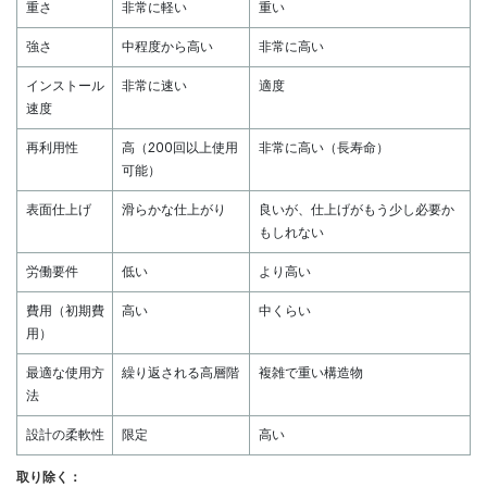
重さ
非常に軽い
重い
強さ
中程度から高い
非常に高い
インストール
非常に速い
適度
速度
再利用性
高（200回以上使用
非常に高い（長寿命）
可能）
表面仕上げ
滑らかな仕上がり
良いが、仕上げがもう少し必要か
もしれない
労働要件
低い
より高い
費用（初期費
高い
中くらい
用）
最適な使用方
繰り返される高層階
複雑で重い構造物
法
設計の柔軟性
限定
高い
取り除く：