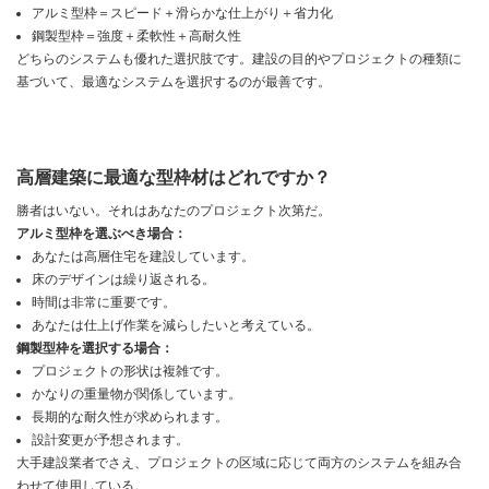
アルミ型枠＝スピード＋滑らかな仕上がり＋省力化
鋼製型枠＝強度＋柔軟性＋高耐久性
どちらのシステムも優れた選択肢です。建設の目的やプロジェクトの種類に
基づいて、最適なシステムを選択するのが最善です。
高層建築に最適な型枠材はどれですか？
勝者はいない。それはあなたのプロジェクト次第だ。
アルミ型枠を選ぶべき場合：
あなたは高層住宅を建設しています。
床のデザインは繰り返される。
時間は非常に重要です。
あなたは仕上げ作業を減らしたいと考えている。
鋼製型枠を選択する場合：
プロジェクトの形状は複雑です。
かなりの重量物が関係しています。
長期的な耐久性が求められます。
設計変更が予想されます。
大手建設業者でさえ、プロジェクトの区域に応じて両方のシステムを組み合
わせて使用​​している。