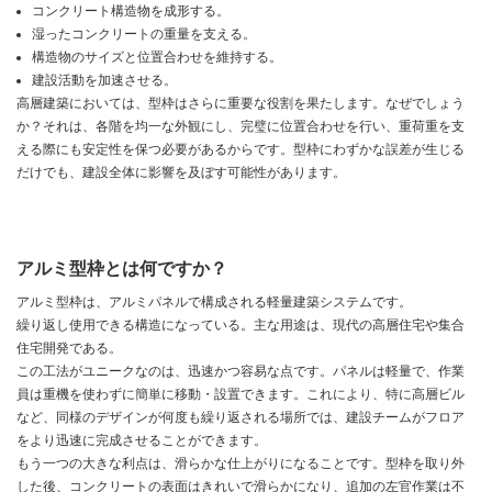
コンクリート構造物を成形する。
湿ったコンクリートの重量を支える。
構造物のサイズと位置合わせを維持する。
建設活動を加速させる。
高層建築においては、型枠はさらに重要な役割を果たします。なぜでしょう
か？それは、各階を均一な外観にし、完璧に位置合わせを行い、重荷重を支
える際にも安定性を保つ必要があるからです。型枠にわずかな誤差が生じる
だけでも、建設全体に影響を及ぼす可能性があります。
アルミ型枠とは何ですか？
アルミ型枠は、アルミパネルで構成される軽量建築システムです。
繰り返し使用できる構造になっている。主な用途は、現代の高層住宅や集合
住宅開発である。
この工法がユニークなのは、迅速かつ容易な点です。パネルは軽量で、作業
員は重機を使わずに簡単に移動・設置できます。これにより、特に高層ビル
など、同様のデザインが何度も繰り返される場所では、建設チームがフロア
をより迅速に完成させることができます。
もう一つの大きな利点は、滑らかな仕上がりになることです。型枠を取り外
した後、コンクリートの表面はきれいで滑らかになり、追加の左官作業は不