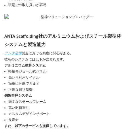
現場での取り扱いが容易
ANTA Scaffolding社のアルミニウムおよびスチール製型枠
システムと製造能力
アンタ足場
製造における精度に関心がある。
彼らのシステムには以下が含まれます。
アルミニウム型枠システム
軽量モジュール式パネル
高い再利用サイクル
簡単に分解できます
正確な形状制御
鋼製型枠システム
頑丈なスチールフレーム
高い耐荷重性
カスタムデザインサポート
長寿命
また、以下のサービスも提供しています。