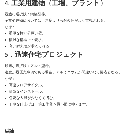
4. 工業用建物（工場、プラント）
最適な選択肢：鋼製型枠。
産業構造物においては、速度よりも耐久性がより重視される。
なぜ：
重厚な柱と分厚い壁。
複雑な構造上の要求。
高い耐久性が求められる。
5．迅速住宅プロジェクト
最適な選択肢：アルミ型枠。
速度が最優先事項である場合、アルミニウムが間違いなく勝者となる。
なぜ：
高速フロアサイクル。
簡単なインストール。
必要な人員が少なくて済む。
丁寧な仕上げは、追加作業を最小限に抑えます。
結論