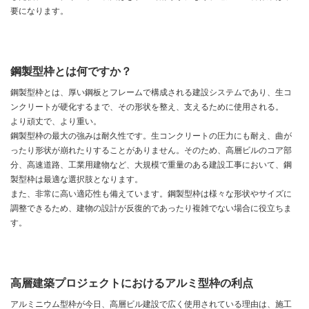
要になります。
鋼製型枠とは何ですか？
鋼製型枠とは、厚い鋼板とフレームで構成される建設システムであり、生コ
ンクリートが硬化するまで、その形状を整え、支えるために使用される。
より頑丈で、より重い。
鋼製型枠の最大の強みは耐久性です。生コンクリートの圧力にも耐え、曲が
ったり形状が崩れたりすることがありません。そのため、高層ビルのコア部
分、高速道路、工業用建物など、大規模で重量のある建設工事において、鋼
製型枠は最適な選択肢となります。
また、非常に高い適応性も備えています。鋼製型枠は様々な形状やサイズに
調整できるため、建物の設計が反復的であったり複雑でない場合に役立ちま
す。
高層建築プロジェクトにおけるアルミ型枠の利点
アルミニウム型枠が今日、高層ビル建設で広く使用されている理由は、施工