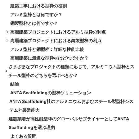
建築工事における型枠の役割
アルミ型枠とは何ですか？
鋼製型枠とは何ですか？
高層建築プロジェクトにおけるアルミ型枠の利点
高層建築プロジェクトにおける鋼製型枠の利点
1. 非常に速い建設速度
アルミ型枠と鋼型枠：詳細な性能比較
2. 軽量で持ち運びが簡単
1. 非常に頑丈な構造
高層建築に最適な型枠材はどれですか？
3. 滑らかなコンクリート仕上げ
2. 長寿命
さまざまなプロジェクトの種類に応じて、アルミニウム型枠とス
4. 高い再利用価値
3. 複雑なデザインに最適
チール型枠のどちらを選ぶべきか？
5. 必要な労働力が少ない
4. 高い耐荷重能力
結論
6. サイト構成の改善
5. 安定性と信頼性
1. 高層住宅
ANTA Scaffoldingの型枠ソリューション
6. 重作業プロジェクトに適しています
2. 商業ビル（オフィス、ショッピングモール）
ANTA Scaffolding社のアルミニウムおよびスチール製型枠シス
3．インフラ整備事業（橋梁、高架橋）
テムと製造能力
4. 工業用建物（工場、プラント）
建設業者が高性能型枠のグローバルサプライヤーとしてANTA
5．迅速住宅プロジェクト
Scaffoldingを選ぶ理由
よくある質問