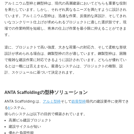
アルミニウム型枠と鋼型枠は、現代の高層建築においてどちらも重要な役割
を果たしています。しかし、それぞれ異なるニーズを満たすように設計され
ています。アルミニウム型枠は、迅速な作業、反復的な床設計、そしてきれ
いなコンクリート仕上げが求められるプロジェクトに適した選択肢です。現
場での作業時間を短縮し、将来の仕上げ作業を最小限に抑えることができま
す。
逆に、プロジェクトで高い強度、大きな荷重への対応力、そして柔軟な形状
設計が求められる場合は、鋼製型枠の方が適しています。鋼製型枠は、困難
で複雑な建設作業に対応できるように設計されています。どちらが優れてい
るとは一概には言えません。最適なシステムは、プロジェクトの種類、設
計、スケジュールに基づいて決定されます。
ANTA Scaffoldingの型枠ソリューション
ANTA Scaffolding は、
アルミ型枠
そして
鉄骨型枠
現代の建設要件に使用でき
る
k
システム。
彼らのシステムは以下の目的で構築されています。
高層ビル建設プロジェクト
建設サイクルが短い
優れた負荷性能