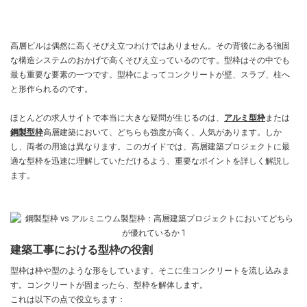
高層ビルは偶然に高くそびえ立つわけではありません。その背後にある強固
な構造システムのおかげで高くそびえ立っているのです。型枠はその中でも
最も重要な要素の一つです。型枠によってコンクリートが壁、スラブ、柱へ
と形作られるのです。
ほとんどの求人サイトで本当に大きな疑問が生じるのは、
アルミ型枠
または
鋼製型枠
高層建築において、どちらも強度が高く、人気があります。しか
し、両者の用途は異なります。このガイドでは、高層建築プロジェクトに最
適な型枠を迅速に理解していただけるよう、重要なポイントを詳しく解説し
ます。
建築工事における型枠の役割
型枠は枠や型のような形をしています。そこに生コンクリートを流し込みま
す。コンクリートが固まったら、型枠を解体します。
これは以下の点で役立ちます：