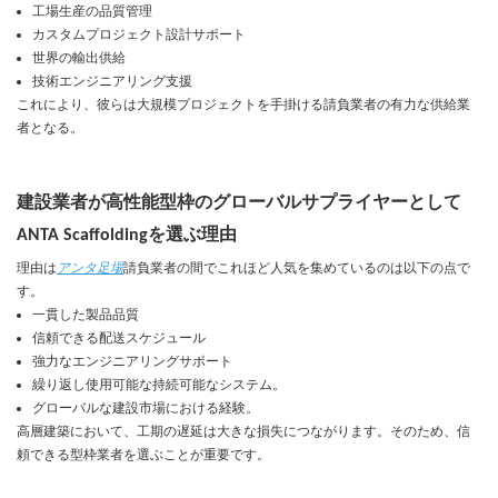
工場生産の品質管理
カスタムプロジェクト設計サポート
世界の輸出供給
技術エンジニアリング支援
これにより、彼らは大規模プロジェクトを手掛ける請負業者の有力な供給業
者となる。
建設業者が高性能型枠のグローバルサプライヤーとして
ANTA Scaffoldingを選ぶ理由
理由は
アンタ足場
請負業者の間でこれほど人気を集めているのは以下の点で
す。
一貫した製品品質
信頼できる配送スケジュール
強力なエンジニアリングサポート
繰り返し使用可能な持続可能なシステム。
グローバルな建設市場における経験。
高層建築において、工期の遅延は大きな損失につながります。そのため、信
頼できる型枠業者を選ぶことが重要です。