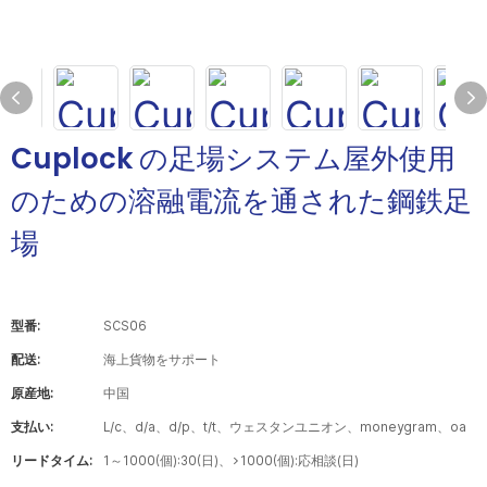
Cuplock の足場システム屋外使用
のための溶融電流を通された鋼鉄足
場
型番:
SCS06
配送:
海上貨物をサポート
原産地:
中国
支払い:
L/c、d/a、d/p、t/t、ウェスタンユニオン、moneygram、oa
リードタイム:
1～1000(個):30(日)、>1000(個):応相談(日)