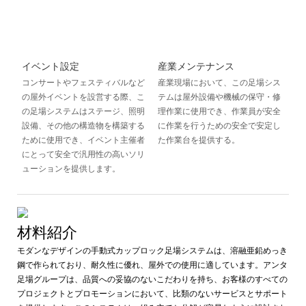
イベント設定
産業メンテナンス
コンサートやフェスティバルなど
産業現場において、この足場シス
の屋外イベントを設営する際、こ
テムは屋外設備や機械の保守・修
の足場システムはステージ、照明
理作業に使用でき、作業員が安全
設備、その他の構造物を構築する
に作業を行うための安全で安定し
ために使用でき、イベント主催者
た作業台を提供する。
にとって安全で汎用性の高いソリ
ューションを提供します。
材料紹介
モダンなデザインの手動式カップロック足場システムは、溶融亜鉛めっき
鋼で作られており、耐久性に優れ、屋外での使用に適しています。アンタ
足場グループは、品質への妥協のないこだわりを持ち、お客様のすべての
プロジェクトとプロモーションにおいて、比類のないサービスとサポート