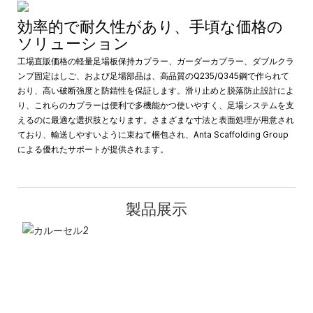
効率的で耐久性があり、手頃な価格の
ソリューション
工場直販価格の軽量足場板保持カプラー、ガーダーカプラー、ダブルクラ
ンプ固定はしご、および足場部品は、高品質のQ235/Q345鋼で作られて
おり、高い破断強度と防錆性を保証します。滑り止めと脱落防止設計によ
り、これらのカプラーは便利で多機能かつ使いやすく、足場システムを支
えるのに最適な選択肢となります。さまざまな寸法と表面処理が用意され
ており、輸送しやすいように束ねて梱包され、Anta Scaffolding Group
による優れたサポートが提供されます。
製品展示