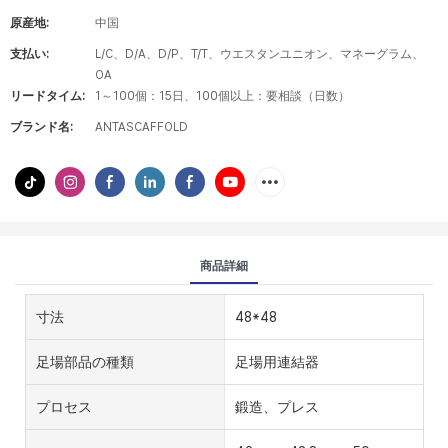
原産地:
中国
支払い:
L/C、D/A、D/P、T/T、ウエスタンユニオン、マネーグラム、
OA
リードタイム:
1～100個：15日、100個以上：要相談（日数）
ブランド名:
ANTASCAFFOLD
商品詳細
寸法
48*48
足場部品の種類
足場用連結器
プロセス
鍛造、プレス