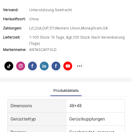
Versand:
Unterstützung Seefracht
Herkunftsort:
China
Zahlungen:
L/C,D/A,D/P,T/T,Western Union,MoneyGram,OA
Lieferzeit:
1-100 Stück: 15 Tage, &gt;100 Stück: Nach Vereinbarung
(Tage)
Markenname:
ANTASCAFFOLD
Produktdetails
Dimensions
48*48
Gerüstteiltyp
Gerüstkupplungen