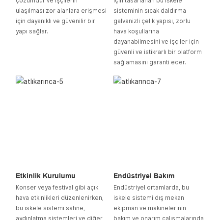
çözümdür ve işçilerin
için tasarlanan bu iskele
ulaşılması zor alanlara erişmesi
sisteminin sıcak daldırma
için dayanıklı ve güvenilir bir
galvanizli çelik yapısı, zorlu
yapı sağlar.
hava koşullarına
dayanabilmesini ve işçiler için
güvenli ve istikrarlı bir platform
sağlamasını garanti eder.
Etkinlik Kurulumu
Endüstriyel Bakım
Konser veya festival gibi açık
Endüstriyel ortamlarda, bu
hava etkinlikleri düzenlenirken,
iskele sistemi dış mekan
bu iskele sistemi sahne,
ekipman ve makinelerinin
aydınlatma sistemleri ve diğer
bakım ve onarım çalışmalarında