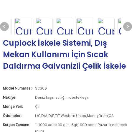
Cuplock İskele Sistemi, Dış
Mekan Kullanımı İçin Sıcak
Daldırma Galvanizli Çelik İskele
Model Numarası:
SCS06
Nakliye:
Deniz taşımacılığını destekleyin
Menşe Yeri:
Çin
Ödemeler:
L/C,D/A,D/P,T/T,Western Union,MoneyGram,OA
Kurşun Zamanı:
1-1000 adet: 30 gün, &gt;1000 adet: Pazarlık edilecek
(gün)