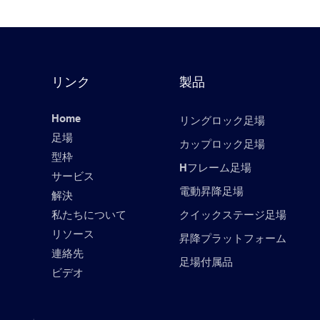
リンク
製品
Home
リングロック足場
足場
カップロック足場
型枠
年
Hフレーム足場
サービス
電動昇降足場
解決
私たちについて
クイックステージ足場
リソース
昇降プラットフォーム
連絡先
足場付属品
ビデオ