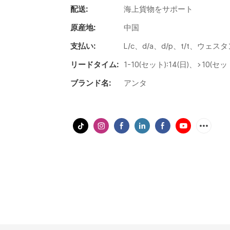
配送:
海上貨物をサポート
原産地:
中国
支払い:
L/c、d/a、d/p、t/t、ウェス
リードタイム:
1-10(セット):14(日)、>10(セ
ブランド名:
アンタ