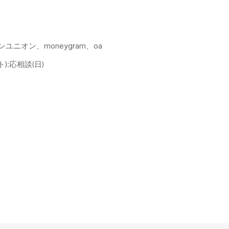
タンユニオン、moneygram、oa
ット):応相談(日)