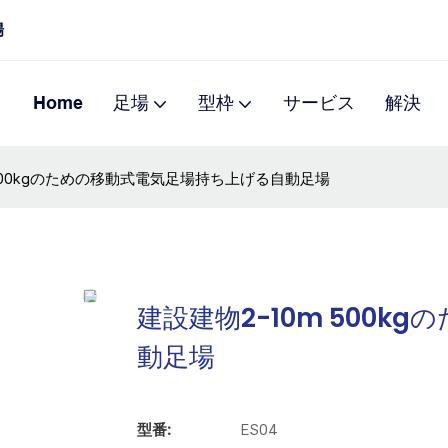
場
Home
足場
型枠
サービス
解決
 500kgのための移動式電気足場持ち上げる自動足場
建設建物2-10m 500
動足場
型番:
ES04