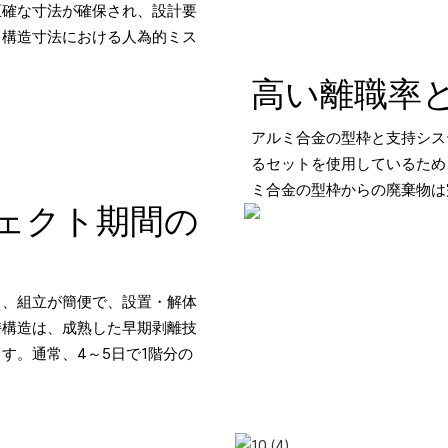
正確な寸法が確保され、設計要
、構造寸法における人為的ミス
高い離職率
アルミ合金の型枠と支持シス
るセットを使用しているため
ミ合金の型枠からの廃棄物は
ェクト期間の
り、組立が簡便で、設置・解体
持構造は、成熟した早期剥離技
す。通常、4～5日で1階分の