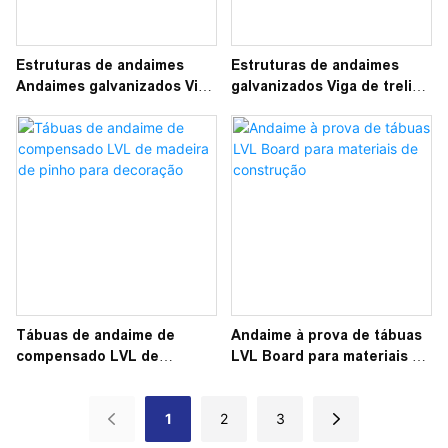
Estruturas de andaimes
Estruturas de andaimes
Andaimes galvanizados Viga
galvanizados Viga de treliça
de escada de aço para
de aço Viga de treliça
decks na construção
Tábuas de andaime de
Andaime à prova de tábuas
compensado LVL de
LVL Board para materiais de
madeira de pinho para
construção
decoração
1
2
3