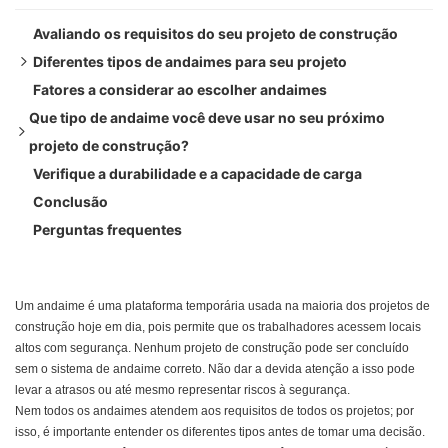
Avaliando os requisitos do seu projeto de construção
Diferentes tipos de andaimes para seu projeto
Fatores a considerar ao escolher andaimes
● Andaimes de estrutura
Que tipo de andaime você deve usar no seu próximo
● Andaimes Ringlock
projeto de construção?
● Andaimes Cuplock
Verifique a durabilidade e a capacidade de carga
● Qual é o número de trabalhadores que utilizarão o
● Andaimes de elevação elétricos
Conclusão
andaime?
● Andaimes Kwikstage
Perguntas frequentes
● Qual é a altura e o design da estrutura?
● É necessário para um edifício de um ou vários andares?
● É uma reforma ou uma construção nova?
Um andaime é uma plataforma temporária usada na maioria dos projetos de
● É um projeto externo ou interno?
construção hoje em dia, pois permite que os trabalhadores acessem locais
altos com segurança. Nenhum projeto de construção pode ser concluído
sem o sistema de andaime correto. Não dar a devida atenção a isso pode
levar a atrasos ou até mesmo representar riscos à segurança.
Nem todos os andaimes atendem aos requisitos de todos os projetos; por
isso, é importante entender os diferentes tipos antes de tomar uma decisão.