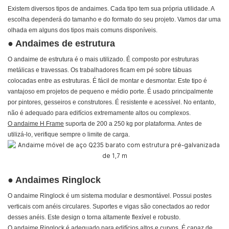
Existem diversos tipos de andaimes. Cada tipo tem sua própria utilidade. A
escolha dependerá do tamanho e do formato do seu projeto. Vamos dar uma
olhada em alguns dos tipos mais comuns disponíveis.
● Andaimes de estrutura
O andaime de estrutura é o mais utilizado. É composto por estruturas
metálicas e travessas. Os trabalhadores ficam em pé sobre tábuas
colocadas entre as estruturas. É fácil de montar e desmontar.
Este tipo é
vantajoso em projetos de pequeno e médio porte. É usado principalmente
por pintores, gesseiros e construtores. É resistente e acessível. No entanto,
não é adequado para edifícios extremamente altos ou complexos.
O andaime H Frame
suporta de 200 a 250 kg por plataforma. Antes de
utilizá-lo, verifique sempre o limite de carga.
● Andaimes Ringlock
O andaime Ringlock é um sistema modular e desmontável. Possui postes
verticais com anéis circulares. Suportes e vigas são conectados ao redor
desses anéis. Este design o torna altamente flexível e robusto.
O andaime Ringlock
é adequado para edifícios altos e curvos. É capaz de