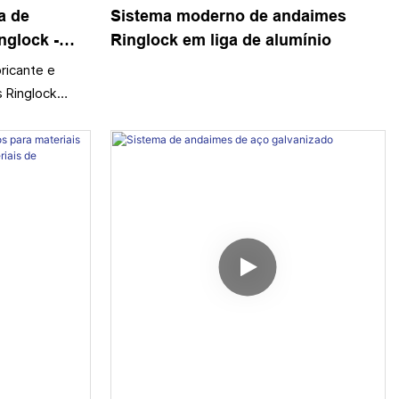
a de
Sistema moderno de andaimes
nglock -
Ringlock em liga de alumínio
tes de
ricante e
Colarinho
 Ringlock
ão
o acessórios
nglock,
s, diagonais,
 de base.