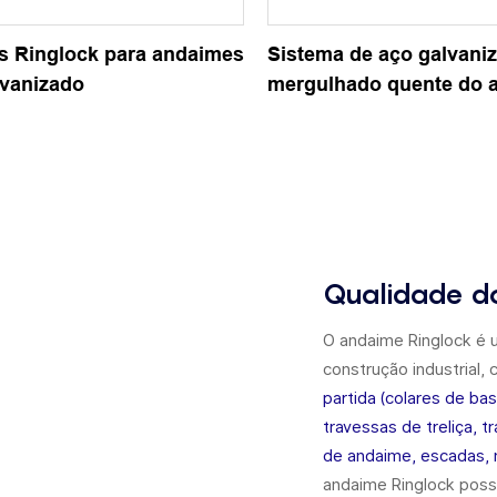
s Ringlock para andaimes
Sistema de aço galvani
lvanizado
mergulhado quente do 
Ringlock para a constr
Qualidade d
O andaime Ringlock é u
construção industrial
partida (colares de ba
travessas de treliça, 
de andaime, escadas, 
andaime Ringlock pos