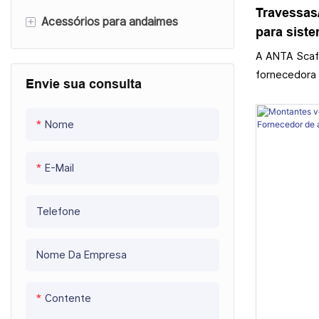
Travessas
+
Acessórios para andaimes
para sist
Base de andaime
A ANTA Scaff
fornecedora 
Envie sua consulta
Acoplador de andaime
travessas Ri
travessas hor
Viga de andaime
Nome
fabricadas e
Prancha Metálica
resistência 
fundidas e s
E-Mail
Adereços de aço
Tubo de andaime
Telefone
Areto da escada de andaimes
Nome Da Empresa
Escada de andaime de alumínio
Contente
Placa Pine Walk de andaimes