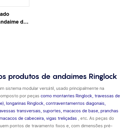
zado
andaime de
ução
os produtos de andaimes Ringlock
m sistema modular versátil, usado principalmente na
, composto por peças
como montantes Ringlock, travessas de
se), longarinas Ringlock, contraventamentos diagonais,
travessas transversais, suportes, macacos de base, pranchas
macacos de cabeceira, vigas treliçadas
, etc. As peças do
suem pontos de travamento fixos e, com dimensões pré-