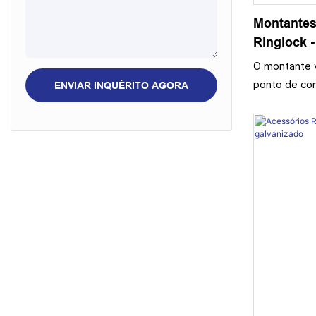
Viga de madeira H20
Montantes
Ringlock 
Ringlock
O montante v
ponto de co
ENVIAR INQUÉRITO AGORA
os outros c
Ringlock, se
importante d