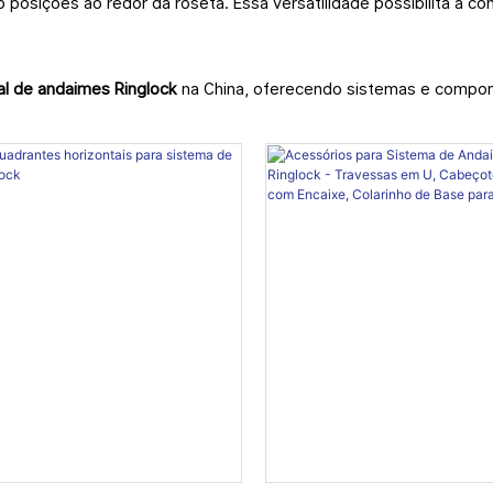
to posições ao redor da roseta. Essa versatilidade possibilita a 
al de andaimes Ringlock
na China, oferecendo sistemas e compon