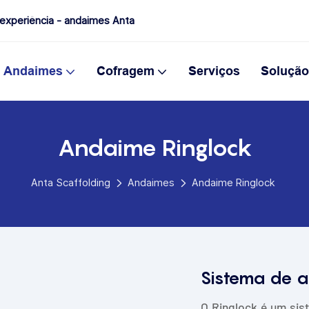
experiência - andaimes Anta
Andaimes
Cofragem
Serviços
Solução
Andaime Ringlock
Anta Scaffolding
Andaimes
Andaime Ringlock
Sistema de a
O Ringlock é um sis