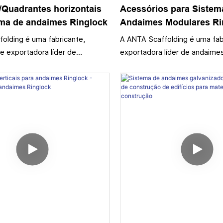
/Quadrantes horizontais
Acessórios para Sistem
ema de andaimes Ringlock
Andaimes Modulares Ri
Travessas em U, Cabeço
olding é uma fabricante,
A ANTA Scaffolding é uma fab
Travessa com Encaixe, 
e exportadora líder de
exportadora líder de andaimes
de Base para Construç
nglock na China, produzindo
OEM/ODM na China, fornecend
izontais de alta qualidade
para sistemas de andaimes Ri
m aço estrutural de alta
incluindo montantes, travessa
com extremidades forjadas ou
pranchas de acesso e colares
oldadas com precisão.