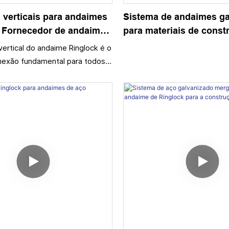
 verticais para andaimes
Sistema de andaimes g
- Fornecedor de andaimes
para materiais de const
edifícios para materiais
ertical do andaime Ringlock é o
construção
nexão fundamental para todos
omponentes do sistema
ndo também a parte mais
o andaime Ringlock.