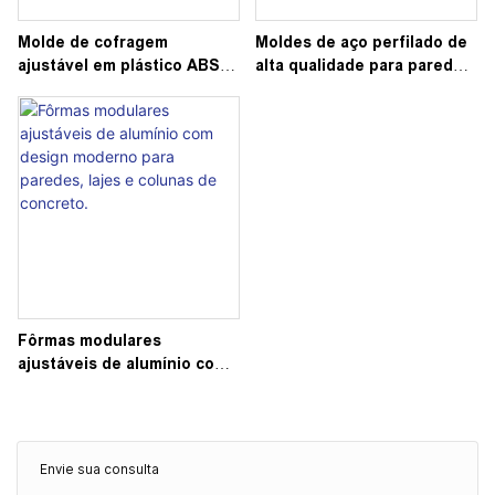
Molde de cofragem
Moldes de aço perfilado de
ajustável em plástico ABS
alta qualidade para paredes,
para pilares de concreto,
sistemas de moldes para
ideal para a confecção de
colunas e painéis modulares
estruturas de construção.
de concreto.
Fôrmas modulares
ajustáveis ​​de alumínio com
design moderno para
paredes, lajes e colunas de
concreto.
Envie sua consulta