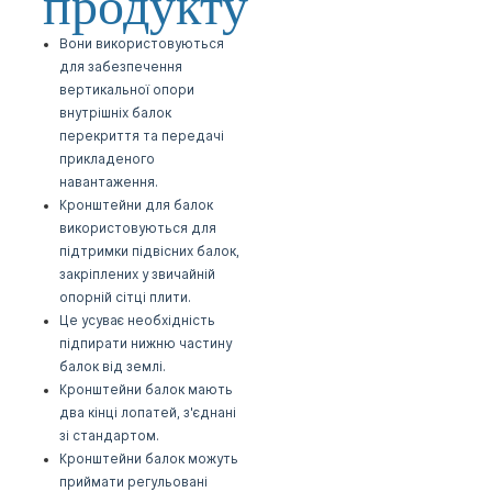
продукту
Вони використовуються
для забезпечення
вертикальної опори
внутрішніх балок
перекриття та передачі
прикладеного
навантаження.
Кронштейни для балок
використовуються для
підтримки підвісних балок,
закріплених у звичайній
опорній сітці плити.
Це усуває необхідність
підпирати нижню частину
балок від землі.
Кронштейни балок мають
два кінці лопатей, з'єднані
зі стандартом.
Кронштейни балок можуть
приймати регульовані