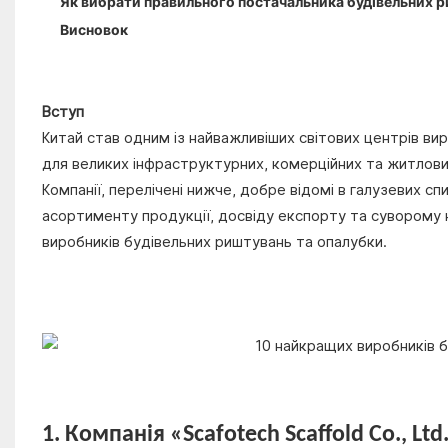
Як вибрати правильного постачальника будівельних р
Висновок
Вступ
Китай став одним із найважливіших світових центрів в
для великих інфраструктурних, комерційних та житлових
Компанії, перелічені нижче, добре відомі в галузевих 
асортименту продукції, досвіду експорту та суворому
виробників будівельних риштувань та опалубки.
1. Компанія «Scafotech Scaffold Co., Ltd