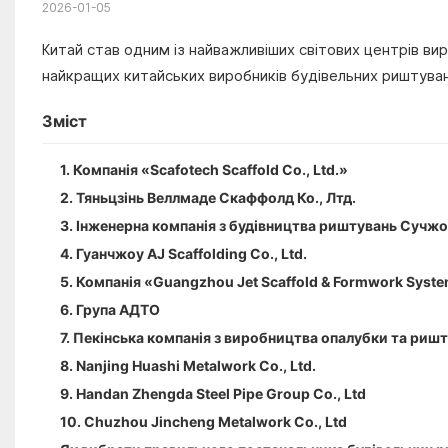
2026-01-05
Китай став одним із найважливіших світових центрів в
найкращих китайських виробників будівельних риштуван
Зміст
1. Компанія «Scafotech Scaffold Co., Ltd.»
2. Тяньцзінь Веллмаде Скаффолд Ко., Лтд.
3. Інженерна компанія з будівництва риштувань Сучжо
4. Гуанчжоу AJ Scaffolding Co., Ltd.
5. Компанія «Guangzhou Jet Scaffold & Formwork System
6. Група АДТО
7. Пекінська компанія з виробництва опалубки та ришт
8. Nanjing Huashi Metalwork Co., Ltd.
9. Handan Zhengda Steel Pipe Group Co., Ltd
10. Chuzhou Jincheng Metalwork Co., Ltd