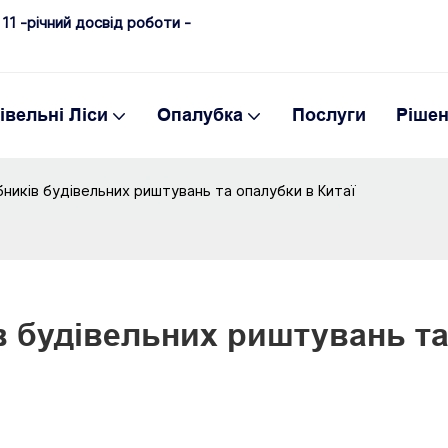
11 -річний досвід роботи -
івельні Ліси
Опалубка
Послуги
Ріше
ників будівельних риштувань та опалубки в Китаї
 будівельних риштувань та