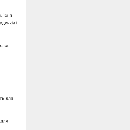
. Їхня
динків і
слові
ть для
 для